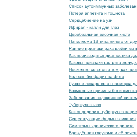
Список аутоиммунных заболеван
Потеря аппетита и тошнота
Сердцебиение на узи
Ифирал - капли для глаз
Церебральная височная киста
Папиллома 18 типа ничего от дру
Ранние признаки рака шейки мат
Как производится диагностики д
Каковы признаки гастрита желудк
Несколько советов о том, как пр
Болезнь блефарит на фото
Лучшее лекарство от насморка д
Возможные причины боли живота
Заболевания эндокринной систе
Туберкулез глаз
Как определить туберкулез паци
Существующие формы заикания
Симптомы хронического ринита
Врождённая глаукома и её лечен