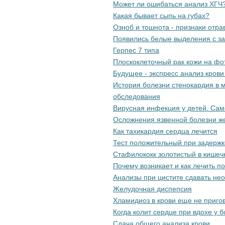
Может ли ошибаться анализ ХГЧ
Какая бывает сыпь на губах?
Озноб и тошнота - признаки отра
Появились белые выделения с з
Герпес 7 типа
Плоскоклеточный рак кожи на ф
Будущее - экспресс анализ крови
История болезни стенокардия в м
обследования
Вирусная инфекция у детей. Само
Осложнения язвенной болезни же
Как тахикардия сердца лечится
Тест положительный при задержк
Стафилококк золотистый в кишеч
Почему возникает и как лечить п
Анализы при цистите сдавать не
Желудочная диспепсия
Хламидиоз в крови еще не приго
Когда колит сердце при вдохе у 
Сдача общего анализа крови