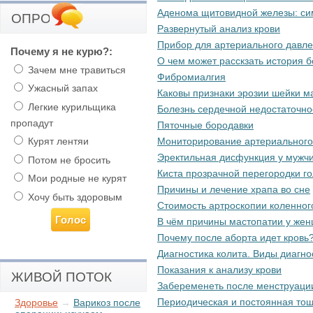
Аденома щитовидной железы: си
ОПРОС
Развернутый анализ крови
Прибор для артериального давл
Почему я не курю?:
О чем может расскзать история 
Зачем мне травиться
Фибромиалгия
Ужасный запах
Каковы признаки эрозии шейки м
Легкие курильщика
Болезнь сердечной недостаточнос
пропадут
Пяточные бородавки
Курят лентяи
Мониторирование артериального
Эректильная дисфункция у мужч
Потом не бросить
Киста прозрачной перегородки го
Мои родные не курят
Причины и лечение храпа во сне
Хочу быть здоровым
Стоимость артроскопии коленного
В чём причины мастопатии у же
Почему после аборта идет кровь
Диагностика колита. Виды диагно
Показания к анализу крови
ЖИВОЙ ПОТОК
Забеременеть после менструаци
Периодическая и постоянная то
Здоровье
→
Варикоз после