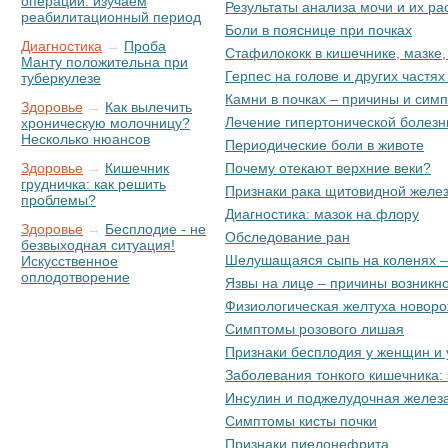
операции: изучаем
Результаты анализа мочи и их р
реабилитационный период
Боли в пояснице при почках
Диагностика
→
Проба
Стафилококк в кишечнике, мазке,
Манту положительна при
Герпес на голове и других частях
туберкулезе
Камни в почках – причины и сим
Здоровье
→
Как вылечить
Лечение гипертонической болезн
хроническую молочницу?
Несколько нюансов
Периодические боли в животе
Здоровье
→
Кишечник
Почему отекают верхние веки?
грудничка: как решить
Признаки рака щитовидной желе
проблемы?
Диагностика: мазок на флору
Здоровье
→
Бесплодие - не
Обследование ран
безвыходная ситуация!
Шелушащаяся сыпь на коленях –
Искусственное
оплодотворение
Язвы на лице – причины возникн
Физиологическая желтуха новоро
Симптомы розового лишая
Признаки бесплодия у женщин и 
Заболевания тонкого кишечника:
Инсулин и поджелудочная железа
Симптомы кисты почки
Признаки пиелонефрита