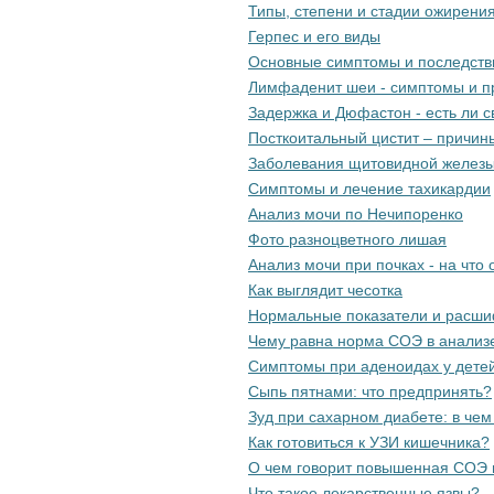
Типы, степени и стадии ожирени
Герпес и его виды
Основные симптомы и последств
Лимфаденит шеи - симптомы и п
Задержка и Дюфастон - есть ли с
Посткоитальный цистит – причин
Заболевания щитовидной железы 
Симптомы и лечение тахикардии
Анализ мочи по Нечипоренко
Фото разноцветного лишая
Анализ мочи при почках - на что
Как выглядит чесотка
Нормальные показатели и расши
Чему равна норма СОЭ в анализ
Симптомы при аденоидах у детей
Сыпь пятнами: что предпринять?
Зуд при сахарном диабете: в че
Как готовиться к УЗИ кишечника?
О чем говорит повышенная СОЭ 
Что такое лекарственные язвы?