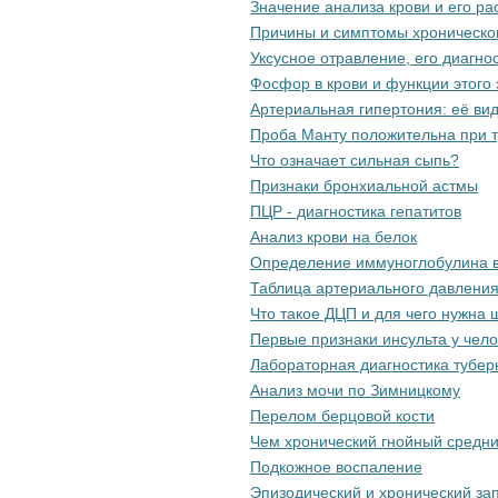
Значение анализа крови и его р
Причины и симптомы хроническо
Уксусное отравление, его диагн
Фосфор в крови и функции этого
Артериальная гипертония: её ви
Проба Манту положительна при т
Что означает сильная сыпь?
Признаки бронхиальной астмы
ПЦР - диагностика гепатитов
Анализ крови на белок
Определение иммуноглобулина в
Таблица артериального давления
Что такое ДЦП и для чего нужна
Первые признаки инсульта у чел
Лабораторная диагностика тубер
Анализ мочи по Зимницкому
Перелом берцовой кости
Чем хронический гнойный средни
Подкожное воспаление
Эпизодический и хронический зап