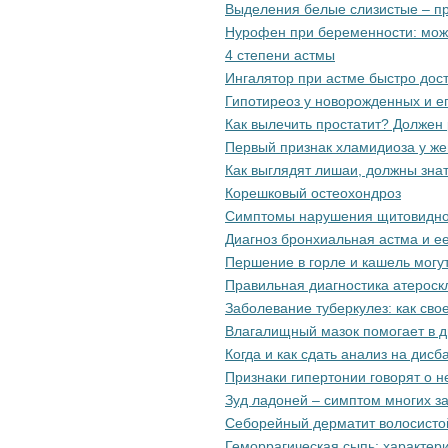
Выделения белые слизистые – п
Нурофен при беременности: мож
4 степени астмы
Ингалятор при астме быстро дост
Гипотиреоз у новорожденных и е
Как вылечить простатит? Должен 
Первый признак хламидиоза у ж
Как выглядят лишаи, должны знат
Корешковый остеохондроз
Симптомы нарушения щитовидно
Диагноз бронхиальная астма и е
Першение в горле и кашель могу
Правильная диагностика атероск
Заболевание туберкулез: как св
Влагалищный мазок помогает в д
Когда и как сдать анализ на дисб
Признаки гипертонии говорят о 
Зуд ладоней – симптом многих з
Себорейный дерматит волосистой
Геморрагическая сыпь: характер