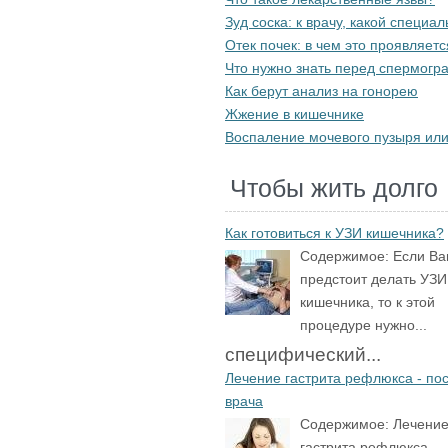
Зуд соска: к врачу, какой специа
Отек почек: в чем это проявляет
Что нужно знать перед спермог
Как берут анализ на гонорею
Жжение в кишечнике
Воспаление мочевого пузыря или
Чтобы жить долго
Как готовиться к УЗИ кишечника?
Содержимое:
Если В
предстоит делать УЗИ
кишечника, то к этой
процедуре нужно...
специфический...
Лечение гастрита рефлюкса - по
врача
Содержимое:
Лечени
гастрита рефлюкса