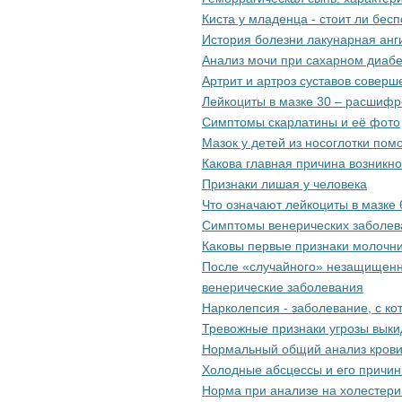
Киста у младенца - стоит ли бес
История болезни лакунарная анг
Анализ мочи при сахарном диабе
Артрит и артроз суставов совер
Лейкоциты в мазке 30 – расшифр
Симптомы скарлатины и её фото
Мазок у детей из носоглотки пом
Какова главная причина возник
Признаки лишая у человека
Что означают лейкоциты в мазке 
Симптомы венерических заболев
Каковы первые признаки молочн
После «случайного» незащищенно
венерические заболевания
Нарколепсия - заболевание, с к
Тревожные признаки угрозы вык
Нормальный общий анализ кров
Холодные абсцессы и его причи
Норма при анализе на холестери