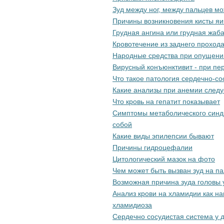
Зуд между ног, между пальцев м
Причины возникновения кисты яи
Грудная ангина или грудная жаб
Кровотечение из заднего проход
Народные средства при опущени
Вирусный конъюнктивит - при пе
Что такое патология сердечно-с
Какие анализы при анемии следу
Что кровь на гепатит показывает
Симптомы метаболического синд
собой
Какие виды эпилепсии бывают
Причины гидроцефалии
Цитологический мазок на фото
Чем может быть вызван зуд на п
Возможная причина зуда головы 
Анализ крови на хламидии как н
хламидиоза
Сердечно сосудистая система у 