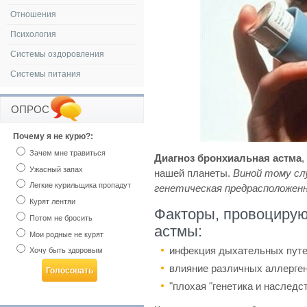
Отношения
Психология
Системы оздоровления
Системы питания
ОПРОС
Почему я не курю?:
Зачем мне травиться
Диагноз бронхиальная астма
,
Ужасный запах
нашей планеты.
Виной тому сл
Легкие курильщика пропадут
генетическая предрасположен
Курят лентяи
Факторы, провоцирую
Потом не бросить
астмы:
Мои родные не курят
инфекция дыхательных пут
Хочу быть здоровым
влияние различных аллерге
"плохая "генетика и наследс