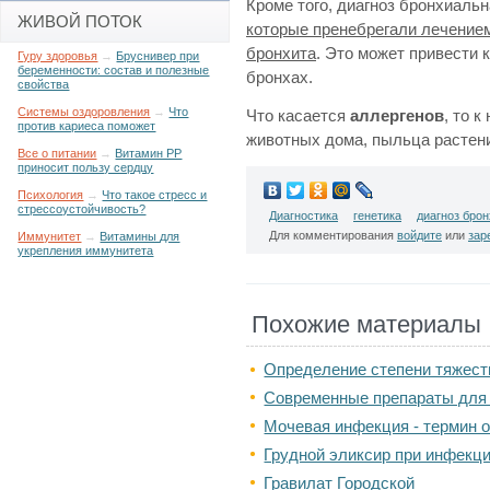
Кроме того, диагноз бронхиаль
ЖИВОЙ ПОТОК
которые пренебрегали лечением
бронхита
. Это может привести 
Гуру здоровья
→
Бруснивер при
беременности: состав и полезные
бронхах.
свойства
Системы оздоровления
→
Что
Что касается
аллергенов
, то 
против кариеса поможет
животных дома, пыльца растен
Все о питании
→
Витамин РР
приносит пользу сердцу
Психология
→
Что такое стресс и
стрессоустойчивость?
Диагностика
генетика
диагноз бро
Для комментирования
войдите
или
зар
Иммунитет
→
Витамины для
укрепления иммунитета
Похожие материалы
Определение степени тяжест
Современные препараты для
Мочевая инфекция - термин 
Грудной эликсир при инфекц
Гравилат Городской