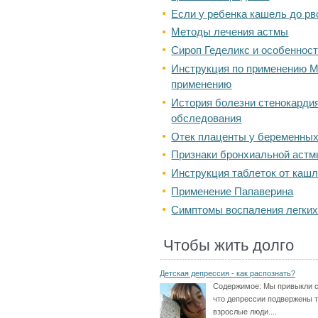
Если у ребенка кашель до р
Методы лечения астмы
Сироп Геделикс и особеннос
Инструкция по применению М
применению
История болезни стенокардия
обследования
Отек плаценты у беременны
Признаки бронхиальной аст
Инструкция таблеток от каш
Применение Папаверина
Симптомы воспаления легких
Чтобы жить долго
Детская депрессия - как распознать?
Содержимое:
Мы привыкли с
что депрессии подвержены 
взрослые люди....