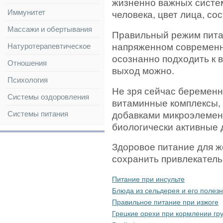
жизненно важных систем
Иммунитет
человека, цвет лица, со
Массажи и обертывания
Правильный режим питан
напряженном современн
Натуротерапевтическое
осознанно подходить к в
Отношения
выход можно.
Психология
Не зря сейчас беремен
Системы оздоровления
витаминные комплексы, 
Системы питания
добавками микроэлемен
биологически активные 
Здоровое питание для ж
сохранить привлекатель
Питание при инсульте
Блюда из сельдерея и его полез
Правильное питание при изжоге
Грецкие орехи при кормлении гр