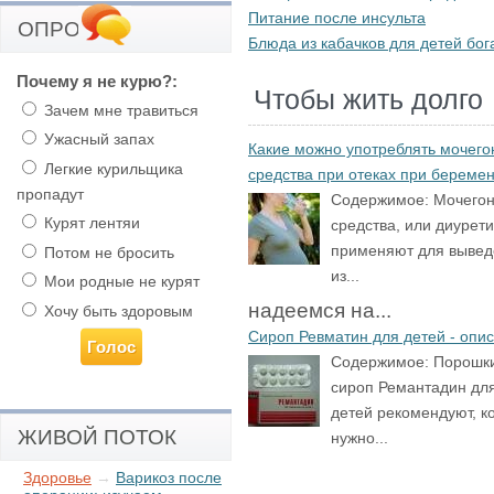
Питание после инсульта
ОПРОС
Блюда из кабачков для детей бо
Почему я не курю?:
Чтобы жить долго
Зачем мне травиться
Ужасный запах
Какие можно употреблять мочег
Легкие курильщика
средства при отеках при береме
пропадут
Содержимое:
Мочего
Курят лентяи
средства, или диурети
применяют для вывед
Потом не бросить
из...
Мои родные не курят
надеемся на...
Хочу быть здоровым
Сироп Ревматин для детей - опи
Содержимое:
Порошк
сироп Ремантадин дл
детей рекомендуют, к
ЖИВОЙ ПОТОК
нужно...
Здоровье
→
Варикоз после