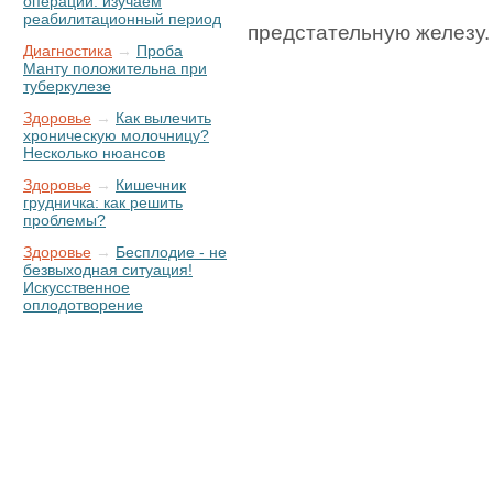
операции: изучаем
реабилитационный период
предстательную железу. 
Диагностика
→
Проба
Манту положительна при
туберкулезе
Здоровье
→
Как вылечить
хроническую молочницу?
Несколько нюансов
Здоровье
→
Кишечник
грудничка: как решить
проблемы?
Здоровье
→
Бесплодие - не
безвыходная ситуация!
Искусственное
оплодотворение