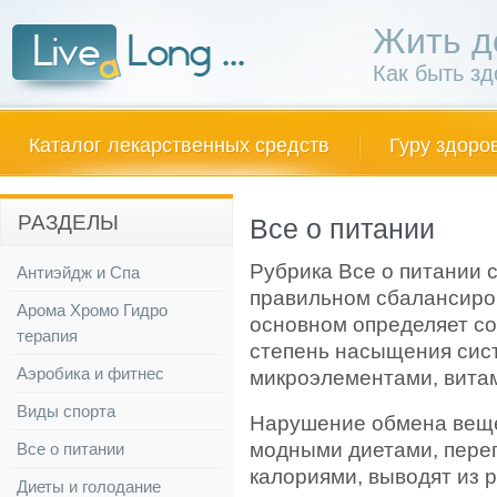
Жить д
Как быть з
Каталог лекарственных средств
Гуру здоро
РАЗДЕЛЫ
Все о питании
Рубрика Все о питании 
Антиэйдж и Спа
правильном сбалансиров
Арома Хромо Гидро
основном определяет со
терапия
степень насыщения сис
Аэробика и фитнес
микроэлементами, витам
Виды спорта
Нарушение обмена веще
модными диетами, пере
Все о питании
калориями, выводят из 
Диеты и голодание