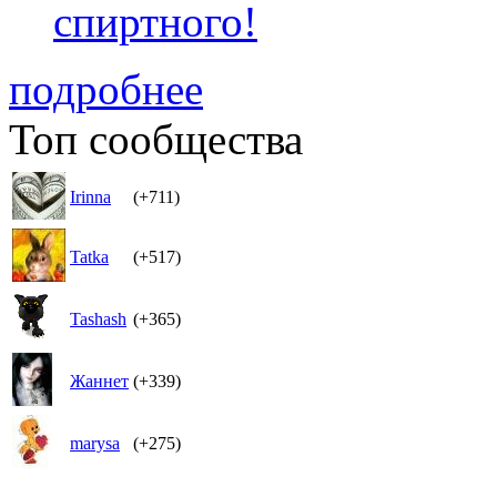
спиртного!
подробнее
Топ сообщества
Irinna
(+711)
Tatka
(+517)
Tashash
(+365)
Жаннет
(+339)
marysa
(+275)