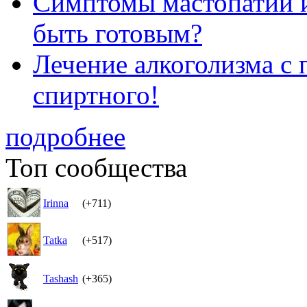
Симптомы мастопатии и 
быть готовым?
Лечение алкоголизма с
спиртного!
подробнее
Топ сообщества
Irinna
(+711)
Tatka
(+517)
Tashash
(+365)