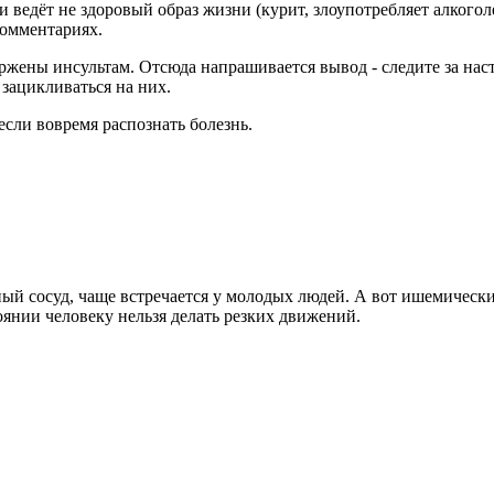
едёт не здоровый образ жизни (курит, злоупотребляет алкоголе
комментариях.
жены инсультам. Отсюда напрашивается вывод - следите за наст
зацикливаться на них.
если вовремя распознать болезнь.
ный сосуд, чаще встречается у молодых людей. А вот ишемически
оянии человеку нельзя делать резких движений.