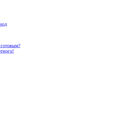
иод
ь готовым?
ртного!