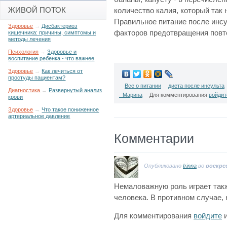
ЖИВОЙ ПОТОК
количество калия, который так
Правильное питание после инсул
Здоровье
→
Дисбактериоз
факторов предотвращения повт
кишечника: причины, симптомы и
методы лечения
Психология
→
Здоровье и
воспитание ребенка - что важнее
Здоровье
→
Как лечиться от
простуды пациентам?
Все о питании
диета после инсульта
Диагностика
→
Развернутый анализ
- Марина
Для комментирования
войдит
крови
Здоровье
→
Что такое пониженное
артериальное давление
Комментарии
Опубликовано
Irinna
во
воскрес
Немаловажную роль играет так
человека. В противном случае, 
Для комментирования
войдите