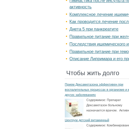
Гимнастика после инсульта 
активность
Комплексное лечение ишемич
Как проводится лечение посл
Диета 5 при панкреатите
Правильное питание при жел
Последствия ишемического и
Правильное питание при гемо
Описание Липримара и его п
Чтобы жить долго
Прием Дексаметазона эффективен при
воспалительных процессах в организме и 
других заболеваниях
Содержимое:
Препарат
Дексаметазон больному
назначается врачом. Активн
Центрум детский витаминный
Содержимое:
Комбинирован