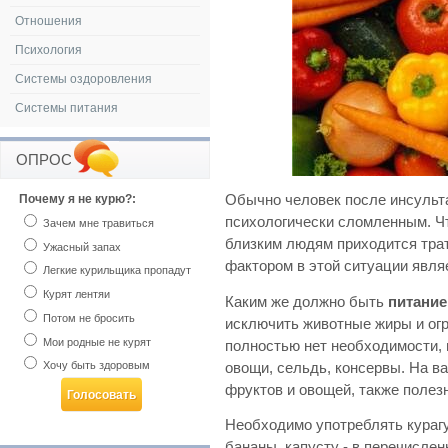
Отношения
Психология
Системы оздоровления
Системы питания
ОПРОС
Почему я не курю?:
Обычно человек после инсульт
психологически сломленным. Чт
Зачем мне травиться
близким людям приходится тра
Ужасный запах
фактором в этой ситуации явля
Легкие курильщика пропадут
Курят лентяи
Каким же должно быть
питание
Потом не бросить
исключить животные жиры и огр
Мои родные не курят
полностью нет необходимости,
Хочу быть здоровым
овощи, сельдь, консервы. На в
фруктов и овощей, также полезн
Необходимо употреблять курагу
бананы, капусту - в перечисле