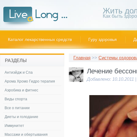
Жить дол
Как быть здор
Каталог лекарственных средств
Гуру здоровья
Д
Главная
>>
Системы оздоров
РАЗДЕЛЫ
Лечение бессо
Антиэйдж и Спа
Добавлено: 10.10.2011 
Арома Хромо Гидро терапия
Аэробика и фитнес
Виды спорта
Все о питании
Диеты и голодание
Иммунитет
Массажи и обертывания