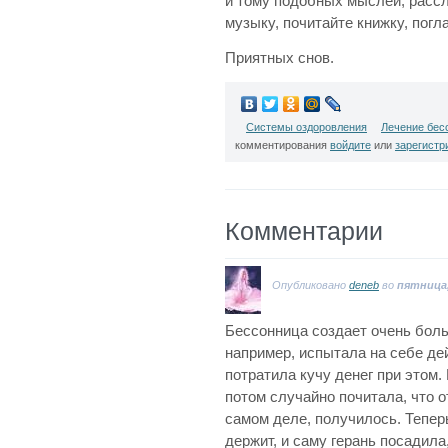
и тому подобных мыслей, расс
музыку, почитайте книжку, погл
Приятных снов.
Системы оздоровления
Лечение бес
комментирования
войдите
или
зарегистр
Комментарии
Опубликовано
deneb
во
пятница,
Бессонница создает очень бол
например, испытала на себе де
потратила кучу денег при этом.
потом случайно почитала, что о
самом деле, получилось. Теперь
держит, и саму герань посадила