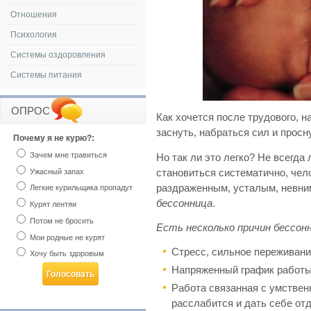
Отношения
Психология
Системы оздоровления
Системы питания
ОПРОС
Как хочется после трудового, н
заснуть, набраться сил и прос
Почему я не курю?:
Зачем мне травиться
Но так ли это легко? Не всегда 
Ужасный запах
становиться систематично, чел
раздраженным, усталым, невни
Легкие курильщика пропадут
бессонница
.
Курят лентяи
Потом не бросить
Есть несколько причин бессон
Мои родные не курят
Стресс, сильное переживани
Хочу быть здоровым
Напряженный график работы
Работа связанная с умствен
расслабится и дать себе отд