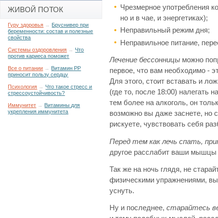
Чрезмерное употребления ко
ЖИВОЙ ПОТОК
но и в чае, и энергетиках);
Гуру здоровья
→
Бруснивер при
Неправильный режим дня;
беременности: состав и полезные
свойства
Неправильное питание, пере
Системы оздоровления
→
Что
против кариеса поможет
Лечение бессонницы
можно попр
Все о питании
→
Витамин РР
первое, что вам необходимо - э
приносит пользу сердцу
Для этого, стоит вставать и ло
Психология
→
Что такое стресс и
(где то, после 18:00) налегать 
стрессоустойчивость?
тем более на алкоголь, он толь
Иммунитет
→
Витамины для
укрепления иммунитета
возможно вы даже заснете, но 
рискуете, чувствовать себя ра
Перед тем как лечь спать, пр
другое расслабит ваши мышцы и
Так же на ночь глядя, не стара
физическими упражнениями, вы 
уснуть.
Ну и последнее,
старайтесь в