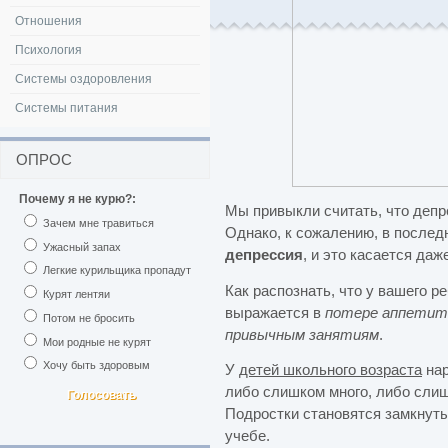
Отношения
Психология
Системы оздоровления
Системы питания
ОПРОС
Почему я не курю?:
Мы привыкли считать, что деп
Зачем мне травиться
Однако, к сожалению, в после
Ужасный запах
депрессия
, и это касается да
Легкие курильщика пропадут
Как распознать, что у вашего 
Курят лентяи
выражается в
потере аппетита
Потом не бросить
привычным занятиям
.
Мои родные не курят
Хочу быть здоровым
У
детей школьного возраста
нар
либо слишком много, либо слиш
Подростки становятся замкнуты
учебе.