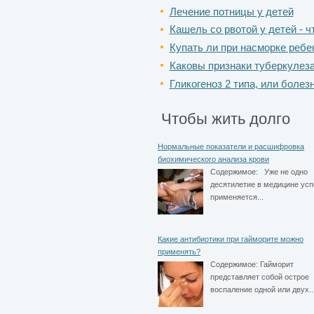
Лечение потницы у детей
Кашель со рвотой у детей - ч
Купать ли при насморке ребе
Каковы признаки туберкулеза
Гликогеноз 2 типа, или болез
Чтобы жить долго
Нормальные показатели и расшифровка
биохимического анализа крови
Содержимое:
Уже не одно
десятилетие в медицине ус
применяется...
Какие антибиотики при гайморите можно
применять?
Содержимое:
Гайморит
представляет собой острое
воспаление одной или двух..