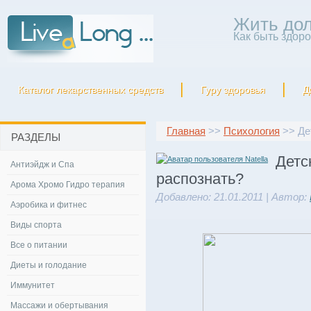
Жить дол
Как быть здор
Каталог лекарственных средств
Гуру здоровья
Д
Главная
>>
Психология
>> Дет
РАЗДЕЛЫ
Детс
Антиэйдж и Спа
распознать?
Арома Хромо Гидро терапия
Добавлено: 21.01.2011 | Автор:
Аэробика и фитнес
Виды спорта
Все о питании
Диеты и голодание
Иммунитет
Массажи и обертывания