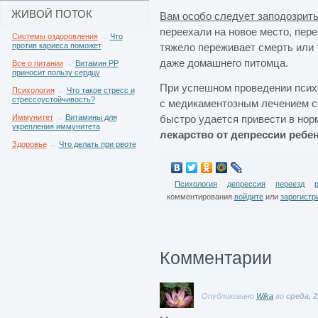
ЖИВОЙ ПОТОК
Вам особо следует заподозрить
переехали на новое место, пер
Системы оздоровления
→
Что
против кариеса поможет
тяжело переживает смерть или 
даже домашнего питомца.
Все о питании
→
Витамин РР
приносит пользу сердцу
При успешном проведении псих
Психология
→
Что такое стресс и
стрессоустойчивость?
с медикаментозным лечением со
Иммунитет
→
Витамины для
быстро удается привести в нор
укрепления иммунитета
лекарство от депрессии ребе
Здоровье
→
Что делать при рвоте
Психология
депрессия
переезд
комментирования
войдите
или
зарегистр
Комментарии
Опубликовано
Wika
во
среда, 2