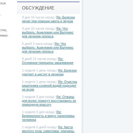
ется
ОБСУЖДЕНИЕ
.
3 дня 10 часов назад /
Re: Болезни
лечат при помощи цвета и звуков
4 дня 10 часов назад /
Re: Что
стно,
выбрать: Ацикловир или Валтрекс
анных
для лечения герпеса
5 дней 3 часа назад /
Re: Что
выбрать: Ацикловир или Валтрекс
для лечения герпеса
6 дней 13 часов назад /
Re:
Основные принципы закаливания
1 неделя 1 день назад /
Re: Болезни
уретрит и цистит в лечении
1 неделя 1 день назад /
Re: Очистка
кишечника соленой водой подходит
не всем
1 неделя 3 дня назад /
Re: Отвары
для волос помогут восстановить их
природную красоту
1 неделя 3 дня назад /
Re:
Беременность и вирус папилломы
человека
1 неделя 5 дней назад /
Re: Киста
желтого тела: симптомы, причины,