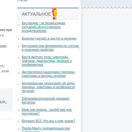
статьи.
АКТУАЛЬНОЕ
Бесплодие - не безвыходная
ситуация! Искусственное
ние при
оплодотворение
в и
Болезни уретрит и цистит в лечении
Бруснивер при беременности: состав
ение
и полезные свойства
Киста желтого тела: симптомы,
причины, диагностика, лечения и
профилактика
ся,
, если
Дисбактериоз кишечника: причины,
симптомы и методы лечения
Артериальная гипертония: её виды,
причины, симптомы и особенности
лечения
Офтальмологический препарат
еля -
Бетоптик
Миф или правда - рыбий жир для
похудения?
Витамин В12. Что мы о нем знаем?
Проба Манту положительна при