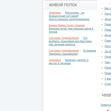
ЖИВОЙ ПОТОК
Как 
Здоровье
→
Бесплодие - не
Пита
безвыходная ситуация!
Лече
Искусственное оплодотворение
Прав
Арома Хромо Гидро терапия
→
Болезни лечат при помощи цвета и
Прав
звуков
Артр
Системы оздоровления
→
Что
Помо
выбрать: Ацикловир или Валтрекс
для лечения герпеса
Нолт
Системы оздоровления
→
Основные
За с
принципы закаливания
Проф
Здоровье
→
Болезни уретрит и
Чем 
цистит в лечении
Проф
Прав
У ва
Стои
Что
Гидрохл