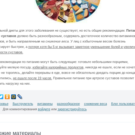
ьной диеты для этого заболевания не существует, но есть общие рекомендации.
Пита
 суставов
должно быть разнообразным, содержать достаточное количество витамино
ов, и быть
направленным на снижение веса.
У лиц с избыточным весом болезнь
сирует быстрее, а
потеря хотя бы 5 кг вызывает заметное уменьшение болей и увелич
ости суставов.
екомендации по питанию могут быть следующие: готовьте небольшими порциями,
уйте мелкую посуду,
избегайте калорийных продуктов
, никогда не ешьте, если не хочет
 не торопясь, делайте перерывы в еде, вовсе не обязательно доедать порцию до конца
тились,
не ешьте после 19 часов.
Правильное питание при артрозе суставов позволит
ть нагрузку на них.
ровье
Быструмгель
витамины
разнообразное
снижение веса
Блог пользоват
Для комментирования
войдите
или
зарегистрируйтесь
ожие материалы