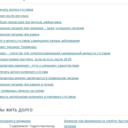
лечить артроз суставов
ние после инсульта
бная гимнастика при артрозе эффективна
ильное питание при геморрое – залог успешного лечения
ильное питание при изжоге
ит и артроз суставов совершенно разные заболевания
жет препарат Терафлекс
рекс – средство для эндопротезирования синовиальной жидкости суставов
колько можно похудеть, если не есть после 18.00
илактика ожирения – путь к хорошему самочувствию
лечить артроз коленного сустава
илактика анемии заключается в правильном питании
ильное питание при камнях в почках
с появилась перхоть на голове
мость артроскопии коленного и плечевого суставов
бы жить долго
ортиазид в медицине
Аллергия при беременности требует быстр
Содержимое:
Гидрохлортиазид
лечения