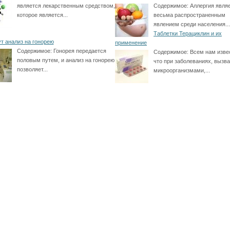
является лекарственным средством,
Содержимое:
Аллергия явля
которое является...
весьма распространенным
явлением среди населения...
Таблетки Терациклин и их
ут анализ на гонорею
применение
Содержимое:
Гонорея передается
Содержимое:
Всем нам изве
половым путем, и анализ на гонорею
что при заболеваниях, вызв
позволяет...
микроорганизмами,...