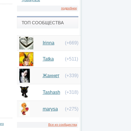
туберкулезе
подробнее
ТОП СООБЩЕСТВА
Irinna
(+669)
Tatka
(+511)
Жаннет
(+339)
Tashash
(+318)
marysa
(+275)
ого
Все из сообщества