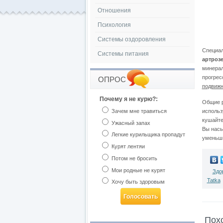
Отношения
Психология
Системы оздоровления
Специал
Системы питания
артрозе
минерал
прогрес
ОПРОС
подвижн
Почему я не курю?:
Общие р
использ
Зачем мне травиться
кушайте
Ужасный запах
Вы насы
Легкие курильщика пропадут
уменьши
Курят лентяи
Потом не бросить
Мои родные не курят
Здо
Tatka
Хочу быть здоровым
Пох