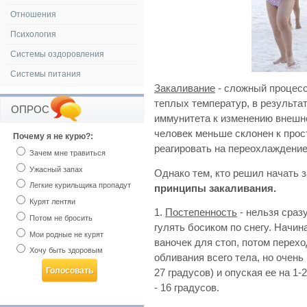
Отношения
Психология
Системы оздоровления
Системы питания
Закаливание
- сложный процесс
теплых температур, в результа
ОПРОС
иммунитета к изменению внешн
человек меньше склонен к прост
Почему я не курю?:
реагировать на переохлаждение
Зачем мне травиться
Ужасный запах
Однако тем, кто решил начать 
Легкие курильщика пропадут
принципы закаливания.
Курят лентяи
1.
Постепенность
- нельзя сраз
Потом не бросить
гулять босиком по снегу. Начин
Мои родные не курят
ваночек для стоп, потом перехо
Хочу быть здоровым
обливания всего тела, но очень
27 градусов) и опуская ее на 1-
- 16 градусов.