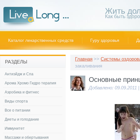
Жить дол
Как быть здор
Каталог лекарственных средств
Гуру здоровья
Д
Главная
>>
Системы оздоров
РАЗДЕЛЫ
закаливания
Антиэйдж и Спа
Основные прин
Арома Хромо Гидро терапия
Добавлено: 09.09.2011 
Аэробика и фитнес
Виды спорта
Все о питании
Диеты и голодание
Иммунитет
Массажи и обертывания