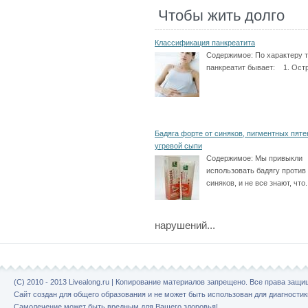
Чтобы жить долго
Классификация панкреатита
Содержимое:
По характеру 
панкреатит бывает: 1. Остр
Бадяга форте от синяков, пигментных пяте
угревой сыпи
Содержимое:
Мы привыкли
использовать бадягу против
синяков, и не все знают, что.
нарушений...
(C) 2010 - 2013 Livealong.ru | Копирование материалов запрещено. Все права защ
Сайт создан для общего образования и не может быть использован для диагностик
Самолечение может быть вредным для Вашего здоровья!