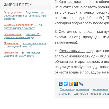
2.
Контрастность
- просто облив
ЖИВОЙ ПОТОК
не значит, нужно создать орган
теплой водой, а только потом х
Гуру здоровья
→
Бруснивер при
беременности: состав и полезные
ныряют в холодный бассейн). П
свойства
холодной водой сразу после фи
Системы оздоровления
→
Что
против кариеса поможет
3.
Системность
- закаляться ну
Все о питании
→
Витамин РР
схолит на нет (1 пропущенный 
приносит пользу сердцу
закаливаний).
Психология
→
Что такое стресс и
стрессоустойчивость?
4.
Комплекный подход
- для на
Иммунитет
→
Витамины для
укрепления иммунитета
всего комбинировать один вид з
обливаться и арстираться, а де
на улице в любую погоду такж
отнести водные процедуры на м
Системы оздоровления
закаливание
Татьяна М.
Для комментирования
войд