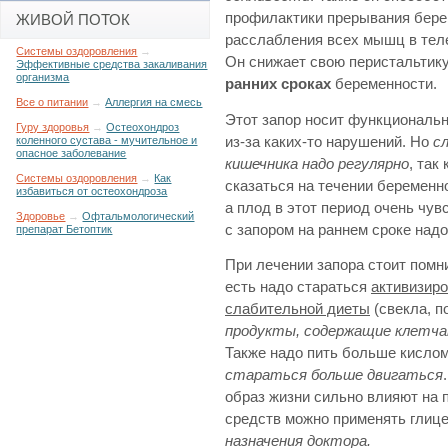
профилактики прерывания бере
ЖИВОЙ ПОТОК
расслабления всех мышц в тел
Системы оздоровления
→
Он снижает свою перистальтику
Эффективные средства закаливания
организма
ранних сроках
беременности.
Все о питании
→
Аллергия на смесь
Этот запор носит функциональн
Гуру здоровья
→
Остеохондроз
из-за каких-то нарушений. Но
с
коленного сустава - мучительное и
опасное заболевание
кишечника надо регулярно
, так
Системы оздоровления
→
Как
сказаться на течении беременн
избавиться от остеохондроза
а плод в этот период очень чу
Здоровье
→
Офтальмологический
с запором на раннем сроке надо
препарат Бетоптик
При лечении запора стоит помн
есть надо стараться
активизир
слабительной диеты
(свекла, п
продукты, содержащие клетч
Также надо пить больше кисло
стараться больше двигаться
образ жизни сильно влияют на 
средств можно применять глиц
назначения доктора.