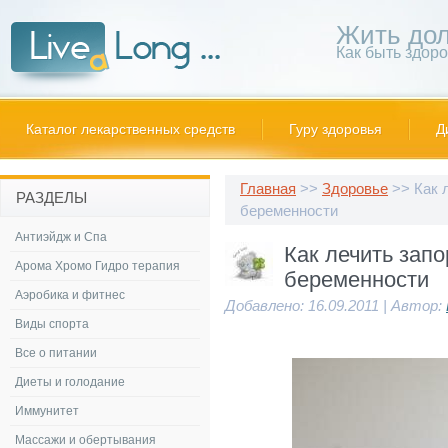
Жить дол
Как быть здор
Каталог лекарственных средств
Гуру здоровья
Д
Главная
>>
Здоровье
>> Как л
РАЗДЕЛЫ
беременности
Антиэйдж и Спа
Как лечить запо
Арома Хромо Гидро терапия
беременности
Аэробика и фитнес
Добавлено: 16.09.2011 | Автор:
Виды спорта
Все о питании
Диеты и голодание
Иммунитет
Массажи и обертывания