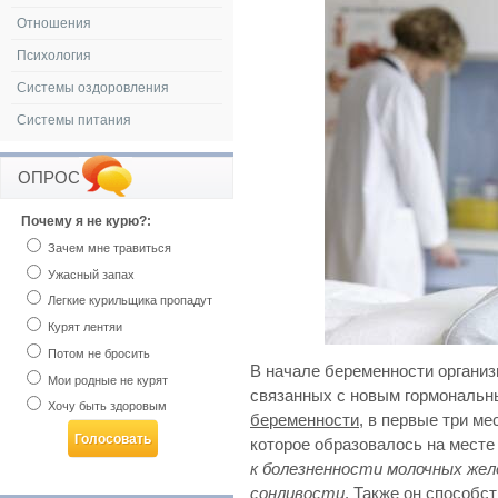
Отношения
Психология
Системы оздоровления
Системы питания
ОПРОС
Почему я не курю?:
Зачем мне травиться
Ужасный запах
Легкие курильщика пропадут
Курят лентяи
Потом не бросить
В начале беременности организ
Мои родные не курят
связанных с новым гормональ
Хочу быть здоровым
беременности
, в первые три м
которое образовалось на месте
к болезненности молочных жел
сонливости
. Также он способс