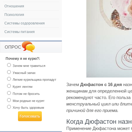
Отношения
Психология
Системы оздоровления
Системы питания
ОПРОС
Почему я не курю?:
Зачем мне травиться
Ужасный запах
Легкие курильщика пропадут
Зачем
Дюфастон с 16 дня
назн
Курят лентяи
женщинам для определенной цел
Потом не бросить
рекомендуют часто. Его польза
Мои родные не курят
менструальный цикл или длит
Хочу быть здоровым
причиной для его приема.
Когда Дюфастон наз
Применение Дюфастона может б