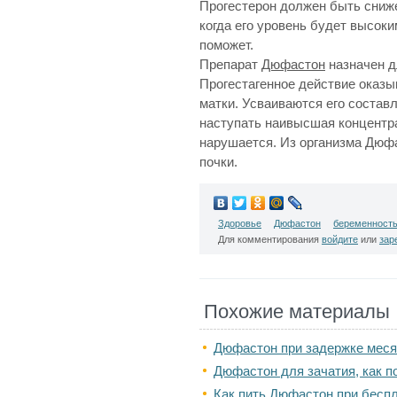
Прогестерон должен быть сниже
когда его уровень будет высок
поможет.
Препарат
Дюфастон
назначен д
Прогестагенное действие оказы
матки. Усваиваются его состав
наступать наивысшая концентр
нарушается. Из организма Дюфа
почки.
Здоровье
Дюфастон
беременност
Для комментирования
войдите
или
зар
Похожие материалы
Дюфастон при задержке мес
Дюфастон для зачатия, как 
Как пить Дюфастон при бесп