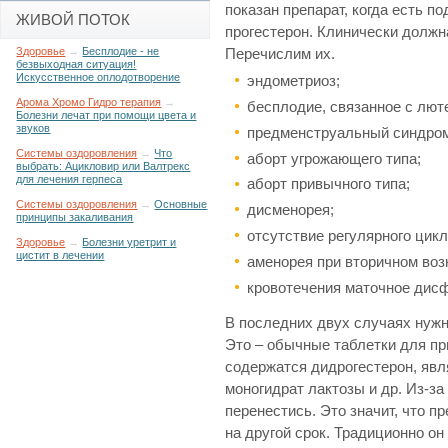
показан препарат, когда есть 
ЖИВОЙ ПОТОК
прогестерон. Клинически должн
Здоровье
→
Бесплодие - не
Перечислим их.
безвыходная ситуация!
Искусственное оплодотворение
эндометриоз;
Арома Хромо Гидро терапия
→
бесплодие, связанное с лют
Болезни лечат при помощи цвета и
звуков
предменструальный синдром
Системы оздоровления
→
Что
аборт угрожающего типа;
выбрать: Ацикловир или Валтрекс
для лечения герпеса
аборт привычного типа;
Системы оздоровления
→
Основные
дисменорея;
принципы закаливания
отсутствие регулярного цикл
Здоровье
→
Болезни уретрит и
цистит в лечении
аменорея при вторичном воз
кровотечения маточное дис
В последних двух случаях нужн
Это – обычные таблетки для пр
содержатся дидрогестерон, я
моногидрат лактозы и др. Из-з
перенестись. Это значит, что пр
на другой срок. Традиционно он