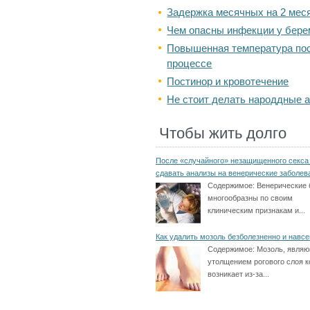
Задержка месячных на 2 мес
Чем опасны инфекции у бер
Повышенная температура пос
процессе
Постинор и кровотечение
Не стоит делать народдные 
Чтобы жить долго
После «случайного» незащищенного секса
сдавать анализы на венерические заболев
Содержимое:
Венерические 
многообразны по своим
клиническим признакам и...
Как удалить мозоль безболезненно и навсе
Содержимое:
Мозоль, явля
утолщением рогового слоя к
возникает из-за...