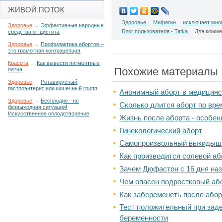
ЖИВОЙ ПОТОК
Здоровье
Мифегин
исключает мно
Здоровье
→
Эффективные народные
Блог пользователя - Tatka
Для комм
средства от цистита
Здоровье
→
Профилактика абортов –
это грамотная контрацепция
Красота
→
Как вывести пигментные
Похожие материалы
пятна
Здоровье
→
Ротавирусный
гастроэнтерит или кишечный грипп
Анонимный аборт в медицин
Здоровье
→
Бесплодие - не
Сколько длится аборт по вр
безвыходная ситуация!
Искусственное оплодотворение
Жизнь после аборта - особен
Гинекологический аборт
Самопроизвольный выкидыш 
Как производится солевой аб
Зачем Дюфастон с 16 дня на
Чем опасен подростковый аб
Как забеременеть после або
Тест положительный при зад
беременности