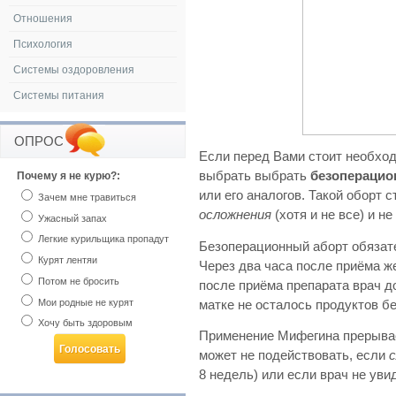
Отношения
Психология
Системы оздоровления
Системы питания
ОПРОС
Если перед Вами стоит необхо
выбрать выбрать
безоперацио
Почему я не курю?:
или его аналогов. Такой оборт 
Зачем мне травиться
осложнения
(хотя и не все) и не
Ужасный запах
Легкие курильщика пропадут
Безоперационный аборт обязат
Курят лентяи
Через два часа после приёма ж
Потом не бросить
после приёма препарата врач д
Мои родные не курят
матке не осталось продуктов б
Хочу быть здоровым
Применение Мифегина прерывае
может не подействовать, если
8 недель) или если врач не уви