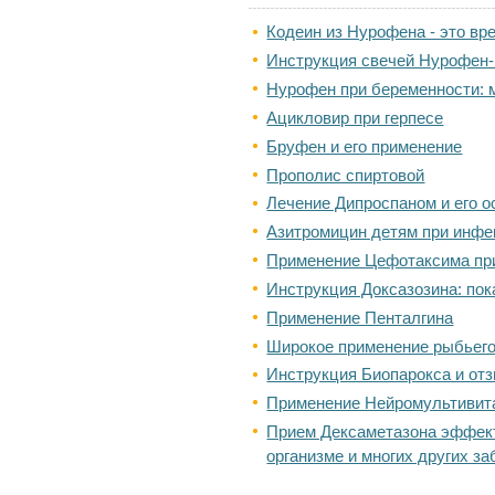
Кодеин из Нурофена - это вр
Инструкция свечей Нурофен-
Нурофен при беременности: 
Ацикловир при герпесе
Бруфен и его применение
Прополис спиртовой
Лечение Дипроспаном и его 
Азитромицин детям при инфе
Применение Цефотаксима пр
Инструкция Доксазозина: пок
Применение Пенталгина
Широкое применение рыбьего
Инструкция Биопарокса и от
Применение Нейромультивит
Прием Дексаметазона эффект
организме и многих других з