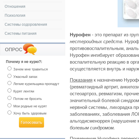
Отношения
Психология
Системы оздоровления
Системы питания
Нурофен
- это препарат из гру
нестероидных средств.
Нуроф
противовоспалительным, аналь
ОПРОС
Нурофен ингибирует образован
Почему я не курю?:
воспалительную реакцию в орг
осуществляется внутрь и наруж
Зачем мне травиться
Ужасный запах
Показания
к назначению Нуроф
Легкие курильщика пропадут
(ревматоидный артрит, анкило
Курят лентяи
остеоартроз, ревматизм, прочи
Потом не бросить
значительный болевой синдром
Мои родные не курят
нервной системы, лихорадка п
Хочу быть здоровым
заболеваниях, заболевания ЛОР 
альгодисменоррея (нарушение 
болевым синдромом.
Применение Нурофена перенос