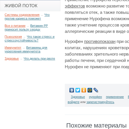
ЖИВОЙ ПОТОК
эффектов
возможно развитие то
появляться отек, а также повы
Системы оздоровления
→
Что
применение Нурофена возможно
против кариеса поможет
также угнетение процессов кро
Все о питании
→
Витамин РР
приносит пользу сердцу
аллергические реакции в виде о
Психология
→
Что такое стресс и
стрессоустойчивость?
Нурофен
противопоказан
при ос
колитах, нарушениях кроветворе
Иммунитет
→
Витамины для
укрепления иммунитета
заболеваниях зрительного нерв
Здоровье
→
Что делать при рвоте
работы печени, при сердечной 
Нурофен не применяют при
пов
Здоровье
нурофен
применение
войдите
или
зарегистрируйтесь
Похожие материалы