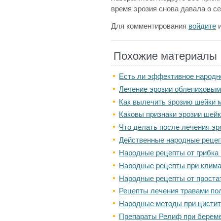
время эрозия снова давала о се
Для комментирования
войдите
Похожие материалы
Есть ли эффективное народно
Лечение эрозии облепиховы
Как вылечить эрозию шейки 
Каковы признаки эрозии шейк
Что делать после лечения эр
Действенные народные рецеп
Народные рецепты от грибка 
Народные рецепты при клим
Народные рецепты от проста
Рецепты лечения травами по
Народные методы при цистит
Препараты Релиф при берем