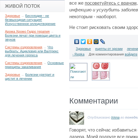
все же
посоветуйтесь с врачом
ЖИВОЙ ПОТОК
инфекцию и усугубить заболе
Здоровье
→
Бесплодие - не
некоторым - наоборот.
безвыходная ситуация!
Искусственное оплодотворение
Не стоит рисковать своим здор
Арома Хромо Гидро терапия
→
Болезни лечат при помощи цвета и
звуков
Системы оздоровления
→
Что
Здоровье
ецепты от эрозии
лечени
выбрать: Ацикловир или Валтрекс
- Repka
Для комментирования
войдите
для лечения герпеса
Системы оздоровления
→
Основные
принципы закаливания
Здоровье
→
Болезни уретрит и
цистит в лечении
Комментарии
Опубликовано
Irinna
во
понедел
Говорят, что сейчас избавитьс
лазера. Моей подруге все прижи