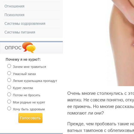
Отношения
Психология
Системы оздоровления
Системы питания
ОПРОС
Почему я не курю?:
Зачем мне травиться
Ужасный запах
Легкие курильщика пропадут
Курят лентяи
Очень многие столкнулись с эт
Потом не бросить
матки.
Не совсем понятно, отку
Мои родные не курят
ее прижечь. Но многие рассказ
Хочу быть здоровым
помогают ли они?
Прежде, чем пробовать такие н
ватных тампонов с облепиховым