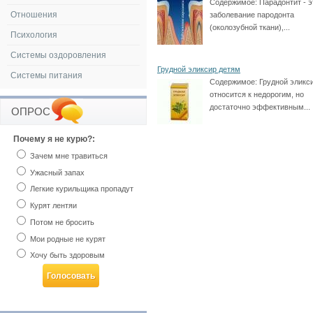
Содержимое:
Парадонтит - э
Отношения
заболевание пародонта
(околозубной ткани),...
Психология
Системы оздоровления
Грудной эликсир детям
Системы питания
Содержимое:
Грудной эликс
относится к недорогим, но
достаточно эффективным...
ОПРОС
Почему я не курю?:
Зачем мне травиться
Ужасный запах
Легкие курильщика пропадут
Курят лентяи
Потом не бросить
Мои родные не курят
Хочу быть здоровым