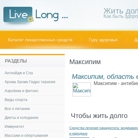
Жить дол
Как быть здор
Каталог лекарственных средств
Гуру здоровья
Д
Максипим
РАЗДЕЛЫ
Антиэйдж и Спа
Максипим, область 
Арома Хромо Гидро терапия
Максипим - антибио
Аэробика и фитнес
Виды спорта
Все о питании
Чтобы жить долго
Диеты и голодание
Иммунитет
Средства лечения парадонтита: медикаме
и народные
Массажи и обертывания