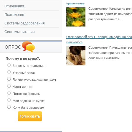
применение
Отношения
Содержимое:
Календула или
являются одним из наиболе
Психология
распространенных в...
Системы оздоровления
Системы питания
Отек половой губы - повод немедленно по
гинеколога
ОПРОС
Содержимое:
Гинекологичес
заболевания при разном теч
болезни и симптомы...
Почему я не курю?:
Зачем мне травиться
Ужасный запах
Легкие курильщика пропадут
Курят лентяи
Потом не бросить
Мои родные не курят
Хочу быть здоровым