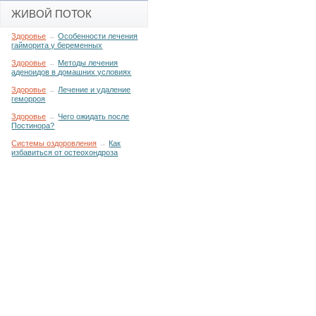
ЖИВОЙ ПОТОК
Здоровье
→
Особенности лечения
гайморита у беременных
Здоровье
→
Методы лечения
аденоидов в домашних условиях
Здоровье
→
Лечение и удаление
геморроя
Здоровье
→
Чего ожидать после
Постинора?
Системы оздоровления
→
Как
избавиться от остеохондроза