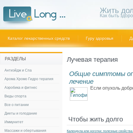
Жить дол
Как быть здор
Каталог лекарственных средств
Гуру здоровья
Д
Лучевая терапия
РАЗДЕЛЫ
Антиэйдж и Спа
Общие симптомы опу
Арома Хромо Гидро терапия
лечение
Аэробика и фитнес
Если опухоль добро
Виды спорта
Все о питании
Диеты и голодание
Чтобы жить долго
Иммунитет
Массажи и обертывания
Календула или ноготки: полезные свойства