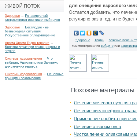
для очещения взрослого чел
ЖИВОЙ ПОТОК
Остается добавить, что лечени
Здоровье
→
Ротавирусный
регулярно раз в год, и не будет
гастроэнтерит или кишечный грипп
Здоровье
→
Бесплодие - не
безвыходная ситуация!
Искусственное оплодотворение
Здоровье
Травы
лечение печени т
Арома Хромо Гидро терапия
→
комментирования
войдите
или
зарегистр
Болезни лечат при помощи цвета и
звуков
Системы оздоровления
→
Что
выбрать: Ацикловир или Валтрекс
для лечения герпеса
Системы оздоровления
→
Основные
принципы закаливания
Похожие материалы
Лечение мочевого пузыря тр
Лечение пиелонефрита травам
Применение сорбита при очи
Лечение отваром овса
Чистка печени оливковым ма