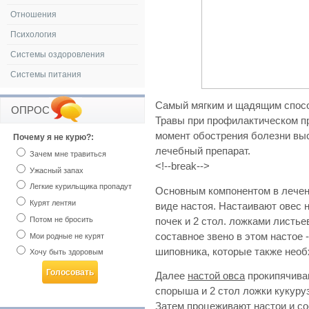
Отношения
Психология
Системы оздоровления
Системы питания
Самый мягким и щадящим спос
ОПРОС
Травы при профилактическом пр
момент обострения болезни вы
Почему я не курю?:
лечебный препарат.
Зачем мне травиться
<!--break-->
Ужасный запах
Легкие курильщика пропадут
Основным компонентом в лечен
Курят лентяи
виде настоя. Настаивают овес 
Потом не бросить
почек и 2 стол. ложками листье
составное звено в этом настое
Мои родные не курят
шиповника, которые также необ
Хочу быть здоровым
Далее
настой овса
прокипячиваю
спорыша и 2 стол ложки кукуру
Затем процеживают настои и со