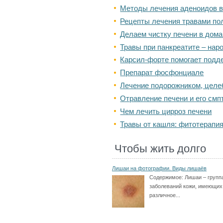
Методы лечения аденоидов 
Рецепты лечения травами по
Делаем чистку печени в дом
Травы при панкреатите – на
Карсил-форте помогает подд
Препарат фосфонциале
Лечение подорожником, целе
Отравление печени и его см
Чем лечить цирроз печени
Травы от кашля: фитотерапи
Чтобы жить долго
Лишаи на фотографии. Виды лишаёв
Содержимое:
Лишаи – групп
заболеваний кожи, имеющих
различное...