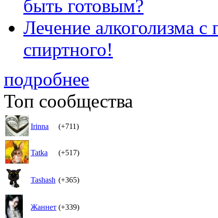
быть готовым?
Лечение алкоголизма с
спиртного!
подробнее
Топ сообщества
Irinna
(+711)
Tatka
(+517)
Tashash
(+365)
Жаннет
(+339)