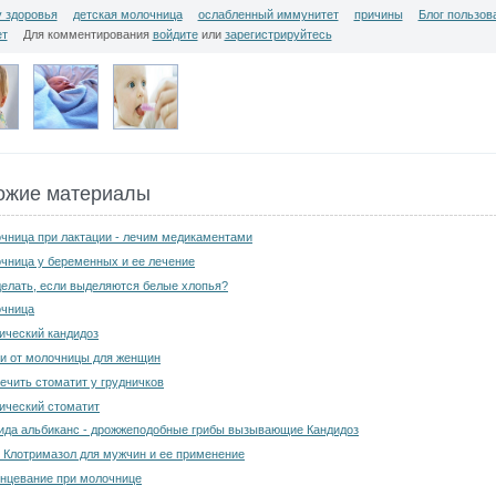
у здоровья
детская молочница
ослабленный иммунитет
причины
Блог пользова
т
Для комментирования
войдите
или
зарегистрируйтесь
ожие материалы
чница при лактации - лечим медикаментами
чница у беременных и ее лечение
делать, если выделяются белые хлопья?
чница
ический кандидоз
и от молочницы для женщин
лечить стоматит у грудничков
ический стоматит
ида альбиканс - дрожжеподобные грибы вызывающие Кандидоз
 Клотримазол для мужчин и ее применение
нцевание при молочнице