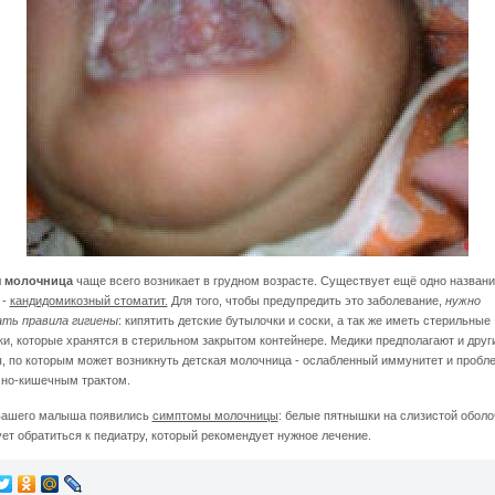
я молочница
чаще всего возникает в грудном возрасте. Существует ещё одно названи
 -
кандидомикозный стоматит.
Для того, чтобы предупредить это заболевание,
нужно
ть правила гигиены
: кипятить детские бутылочки и соски, а так же иметь стерильные
и, которые хранятся в стерильном закрытом контейнере. Медики предполагают и друг
, по которым может возникнуть детская молочница - ослабленный иммунитет и пробл
но-кишечным трактом.
вашего малыша появились
симптомы молочницы
: белые пятнышки на слизистой оболо
ует обратиться к педиатру, который рекомендует нужное лечение.