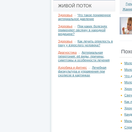
Гур
ЖИВОЙ ПОТОК
Жанне
Здоровье
→
Что такое пониженное
артериальное давление
Здоровье
→
При каких болезнях
применяют овсянку в народной
медицине?
Здоровье
→
Как лечить опрелость в
паху у взрослого человека?
Пох
Диагностика
→
Артериальная
гипертония: её виды, причины,
симптомы и особенности лечения
Моло
Аэробика и фитнес
→
Лечебная
Моло
физкультура и упражнения при
сколиозе в картинках
Что 
Моло
Хрон
Свеч
Как 
Хрон
Канд
Мазь
Спри