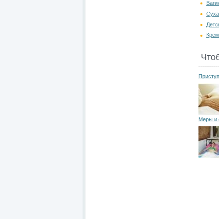
Ваги
Суха
Детс
Крем
Что
Приступ
Меры и 