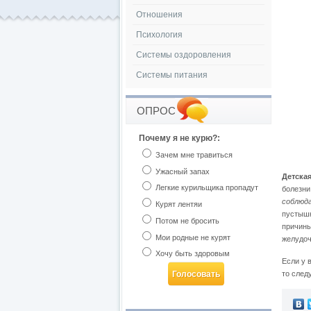
Отношения
Психология
Системы оздоровления
Системы питания
ОПРОС
Почему я не курю?:
Зачем мне травиться
Ужасный запах
Детска
Легкие курильщика пропадут
болезни
соблюда
Курят лентяи
пустышк
Потом не бросить
причины
Мои родные не курят
желудоч
Хочу быть здоровым
Если у 
то след