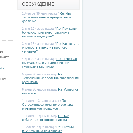
ОБСУЖДЕНИЕ
18 часов 39 мин. назад /
Re: Что
такое пониженное артериальное
давление
2 дня 17 часов назад /
Re: При каких
болезнях применяют овсянку в
народной медицине?
3 дня 15 часов назад /
Re: Как лечить
опрелость в паху у взрослого
человека?
ал
никают
4 дня 20 часов назад /
Re: Лечебная
физкультура и упражнения при
сколиозе в картинках
а у
5 дней 20 часов назад /
Re:
Эффективные средства закаливания
птом
организма
6 дней 20 часов назад /
Re: Аллергия
на смесь
1 неделя 13 часов назад /
Re:
Остеохондроз коленного сустава -
мучительное и опасное ...
1 неделя 1 день назад /
Re: Как
избавиться от остеохондроза
1 неделя 2 дня назад /
Re: Витамин
В12. Что мы о нем знаем?