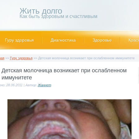
Жить долго
Как быть здоровым и счастливым
Гуру здоровья
Диагностика
Здоровье
Крас
ная
>>
Гуру здоровья
>> Детская молочница возникает при ослабленном иммунитете
Детская молочница возникает при ослабленном
иммунитете
но: 28.06.2011 | Автор:
Жаннет