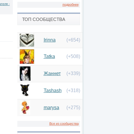
теля -
подробнее
ТОП СООБЩЕСТВА
Irinna
(+654)
Tatka
(+508)
Жаннет
(+339)
Tashash
(+318)
marysa
(+275)
Все из сообщества