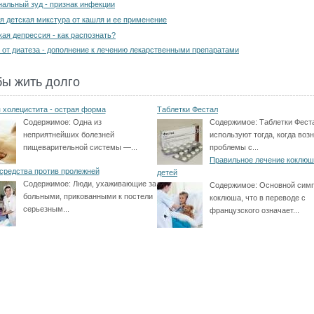
нальный зуд - признак инфекции
я детская микстура от кашля и ее применение
кая депрессия - как распознать?
 от диатеза - дополнение к лечению лекарственными препаратами
бы жить долго
 холецистита - острая форма
Таблетки Фестал
Содержимое:
Одна из
Содержимое:
Таблетки Фест
неприятнейших болезней
используют тогда, когда воз
пищеварительной системы —...
проблемы с...
Правильное лечение коклюш
средства против пролежней
детей
Содержимое:
Люди, ухаживающие за
Содержимое:
Основной сим
больными, прикованными к постели
коклюша, что в переводе с
серьезным...
французского означает...