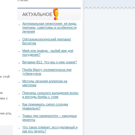
статьи.
АКТУАЛЬНОЕ
Артериальная гипертония: её виды,
причины, симптомы и особенности
лечения
Офтальмологический препарат
Бетоптик
Миф или правда - рыбий жир для
похудения?
Витамин В12. Что мы о нем знаем?
Проба Манту положительна при
туберкулезе
е этой
Методы лечения аллергии на
цветение
Причины сильного выпадения волос
ие
и методы борбы с этим
емы с
Как принимать сироп солодки
правильно?
чке рта,
Травы при панкреатите – народные
рецепты
Что такое плеврит экссудативный и
как его лечить?