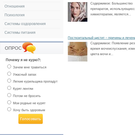
Содержимое:
Большинство
Отношения
препаратов, использующихс
химиотерапии, является...
Психология
Системы оздоровления
Системы питания
Посткоитальный цистит – причины и лечен
Содержимое:
Появление рез
ОПРОС
время мочеиспускания, изм
цвета мочи и...
Почему я не курю?:
Зачем мне травиться
Ужасный запах
Легкие курильщика пропадут
Курят лентяи
Потом не бросить
Мои родные не курят
Хочу быть здоровым