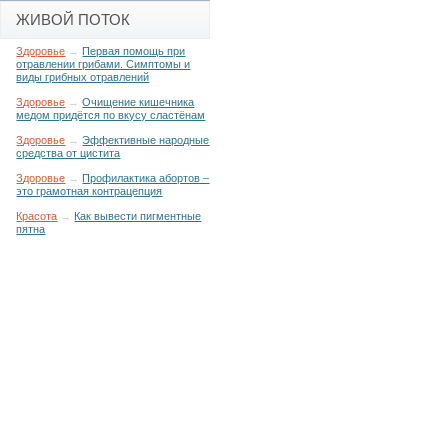
ЖИВОЙ ПОТОК
Здоровье
→
Первая помощь при
отравлении грибами. Симптомы и
виды грибных отравлений
Здоровье
→
Очищение кишечника
медом придётся по вкусу сластёнам
Здоровье
→
Эффективные народные
средства от цистита
Здоровье
→
Профилактика абортов –
это грамотная контрацепция
Красота
→
Как вывести пигментные
пятна