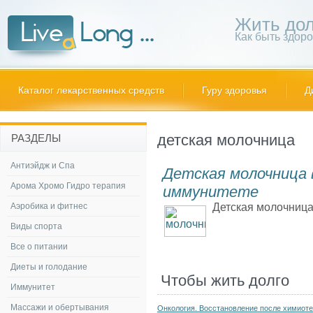
Жить дол
Как быть здор
Каталог лекарственных средств
Гуру здоровья
Д
детская молочница
РАЗДЕЛЫ
Антиэйдж и Спа
Детская молочница 
Арома Хромо Гидро терапия
иммунитете
Аэробика и фитнес
Детская молочница 
Виды спорта
Все о питании
Диеты и голодание
Чтобы жить долго
Иммунитет
Массажи и обертывания
Онкология. Восстановление после химиот