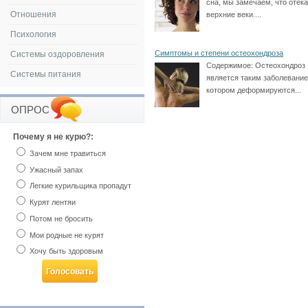
сна, мы замечаем, что отек
Отношения
верхние веки....
Психология
Симптомы и степени остеохондроза
Системы оздоровления
Содержимое:
Остеохондроз
Системы питания
является таким заболевание
котором деформируются...
ОПРОС
Почему я не курю?:
Зачем мне травиться
Ужасный запах
Легкие курильщика пропадут
Курят лентяи
Потом не бросить
Мои родные не курят
Хочу быть здоровым