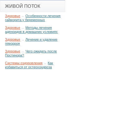
ЖИВОЙ ПОТОК
Здоровье
→
Особенности лечения
гайморита у беременных
Здоровье
→
Методы лечения
аденоидов в домашних условиях
Здоровье
→
Лечение и удаление
геморроя
Здоровье
→
Чего ожидать после
Постинора?
Системы оздоровления
→
Как
избавиться от остеохондроза