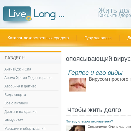
Жить дол
Как быть здор
Каталог лекарственных средств
Гуру здоровья
Д
опоясывающий вирус
РАЗДЕЛЫ
Антиэйдж и Спа
Герпес и его виды
Арома Хромо Гидро терапия
Вирусом простого г
Аэробика и фитнес
Виды спорта
Все о питании
Чтобы жить долго
Диеты и голодание
Иммунитет
Почему отекают верхние веки?
Содержимое:
Очень часто п
Массажи и обертывания