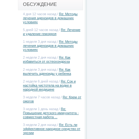
ОБСУЖДЕНИЕ
4 дня 12 часов назад /
Re: Методы
лечения аденоидов в домашних
условиях
5 дней 12 часов назад /
Re: Лечение
и удаление геморроя
1 неделя 3 дня назад /
Re: Методы
лечения аденоидов в домашних
условиях
2 недели 2 дня назад /
Re: Как
избавиться от остеохондроза
2 недели 3 дня назад /
Re: Как
вылечить аденоиды у ребенка
2 недели 6 дней назад /
Re: Сок и
настойка чистотела на водке в
народной медицине
3 недели 7 часов назад /
Re: Крем от
ожогов
3 недели 1 день назад /
Re:
Повышение детского иммунитета -
совместная работа ...
3 недели 2 дня назад /
Re: Есть ли
эффективное народное средство от
эрозии