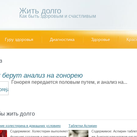
Жить долго
Как быть здоровым и счастливым
Гуру здоровья
Диагностика
Здоровье
Крас
з
 берут анализ на гонорею
Гонорея передается половым путем, и анализ на...
бы жить долго
ие холестерина в домашних условиях
Таблетки Аспирин
Содержимое:
Холестерин выполняет
Содержимое:
Аспирин табле
функцию создания и регулирования
же Ацетилсалициловая кисло