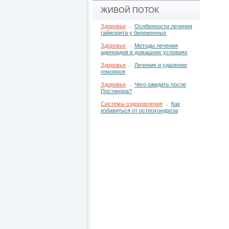
ЖИВОЙ ПОТОК
Здоровье
→
Особенности лечения
гайморита у беременных
Здоровье
→
Методы лечения
аденоидов в домашних условиях
Здоровье
→
Лечение и удаление
геморроя
Здоровье
→
Чего ожидать после
Постинора?
Системы оздоровления
→
Как
избавиться от остеохондроза