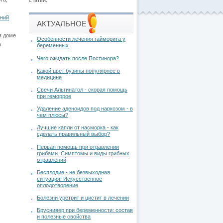
статьи.
шний
АКТУАЛЬНОЕ
м доме
Особенности лечения гайморита у
о
беременных
Чего ожидать после Постинора?
Какой цвет бузины популярнее в
медицине
Свечи Альгинатол - скорая помощь
при геморрое
Удаление аденоидов под наркозом - в
чем плюсы?
Лучшие капли от насморка - как
сделать правильный выбор?
Первая помощь при отравлении
грибами. Симптомы и виды грибных
отравлений
Бесплодие - не безвыходная
ситуация! Искусственное
оплодотворение
Болезни уретрит и цистит в лечении
Бруснивер при беременности: состав
и полезные свойства