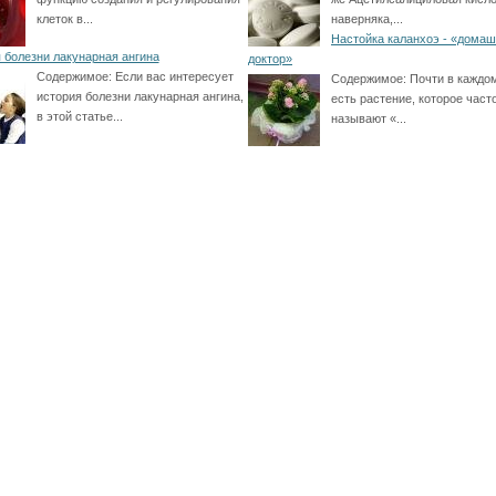
клеток в...
наверняка,...
Настойка каланхоэ - «дома
 болезни лакунарная ангина
доктор»
Содержимое:
Если вас интересует
Содержимое:
Почти в каждо
история болезни лакунарная ангина,
есть растение, которое част
в этой статье...
называют «...