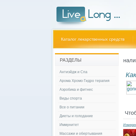
Каталог лекарственных средств
нали
РАЗДЕЛЫ
Антиэйдж и Спа
Как
Арома Хромо Гидро терапия
Аэробика и фитнес
Виды спорта
Все о питании
Что
Диеты и голодание
Иммунитет
Измерен
Массажи и обертывания