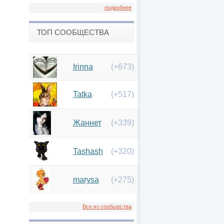
подробнее
ТОП СООБЩЕСТВА
Irinna
(+673)
Tatka
(+517)
Жаннет
(+339)
Tashash
(+320)
marysa
(+275)
Все из сообщества