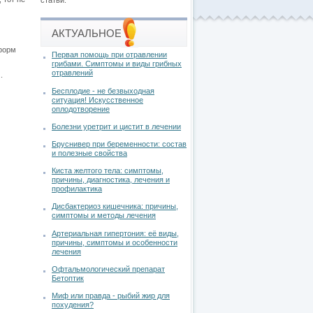
статьи.
АКТУАЛЬНОЕ
форм
Первая помощь при отравлении
грибами. Симптомы и виды грибных
отравлений
.
Бесплодие - не безвыходная
ситуация! Искусственное
оплодотворение
Болезни уретрит и цистит в лечении
Бруснивер при беременности: состав
и полезные свойства
Киста желтого тела: симптомы,
причины, диагностика, лечения и
профилактика
Дисбактериоз кишечника: причины,
симптомы и методы лечения
Артериальная гипертония: её виды,
причины, симптомы и особенности
лечения
Офтальмологический препарат
Бетоптик
Миф или правда - рыбий жир для
похудения?