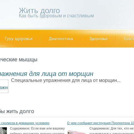
Жить долго
Как быть здоровым и счастливым
Гуру здоровья
Диагностика
Здоровье
Крас
ческие мышцы
ражнения для лица от морщин
Специальные упражнения для лица от морщин...
бы жить долго
 сколиоза в домашних условиях
О чем сообщает инструкция Пропротена 1
Содержимое:
Если вам или вашему
Содержимое:
Для тех, кто ни
ребенку поставили диагноз сколиоз,
сталкивался с алкоголизмом,