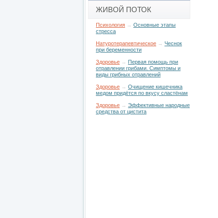
ЖИВОЙ ПОТОК
Психология
→
Основные этапы
стресса
Натуротерапевтическое
→
Чеснок
при беременности
Здоровье
→
Первая помощь при
отравлении грибами. Симптомы и
виды грибных отравлений
Здоровье
→
Очищение кишечника
медом придётся по вкусу сластёнам
Здоровье
→
Эффективные народные
средства от цистита