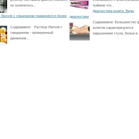
не поленитесь...
поймем что...
Диагностика колита. Виды
 Люголя с глицерином применяется более
диагностики
Содержимое:
Большинство 
Содержимое:
Раствор Люголя с
колитов характеризуются
глицерином - проверенный
нарушением стула, болью в..
временем...