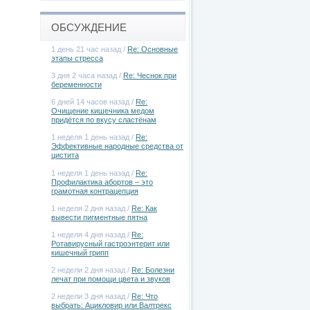
ОБСУЖДЕНИЕ
1 день 21 час назад /
Re: Основные
этапы стресса
3 дня 2 часа назад /
Re: Чеснок при
беременности
6 дней 14 часов назад /
Re:
Очищение кишечника медом
придётся по вкусу сластёнам
1 неделя 1 день назад /
Re:
Эффективные народные средства от
цистита
1 неделя 1 день назад /
Re:
Профилактика абортов – это
грамотная контрацепция
1 неделя 2 дня назад /
Re: Как
вывести пигментные пятна
1 неделя 4 дня назад /
Re:
Ротавирусный гастроэнтерит или
кишечный грипп
2 недели 2 дня назад /
Re: Болезни
лечат при помощи цвета и звуков
2 недели 3 дня назад /
Re: Что
выбрать: Ацикловир или Валтрекс