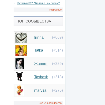
Витамин В12. Что мы о нем знаем?
подробнее
ТОП СООБЩЕСТВА
Irinna
(+669)
Tatka
(+514)
Жаннет
(+339)
Tashash
(+318)
marysa
(+275)
Все из сообщества