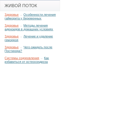
ЖИВОЙ ПОТОК
Здоровье
→
Особенности лечения
гайморита у беременных
Здоровье
→
Методы лечения
аденоидов в домашних условиях
Здоровье
→
Лечение и удаление
геморроя
Здоровье
→
Чего ожидать после
Постинора?
Системы оздоровления
→
Как
избавиться от остеохондроза