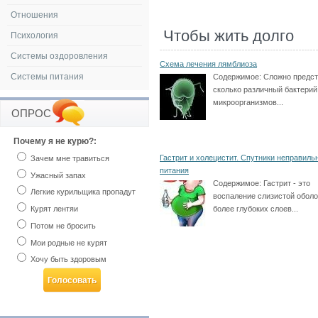
Отношения
Чтобы жить долго
Психология
Системы оздоровления
Схема лечения лямблиоза
Системы питания
Содержимое:
Сложно предст
сколько различный бактерий
микроорганизмов...
ОПРОС
Почему я не курю?:
Гастрит и холецистит. Спутники неправиль
Зачем мне травиться
питания
Ужасный запах
Содержимое:
Гастрит - это
Легкие курильщика пропадут
воспаление слизистой оболо
Курят лентяи
более глубоких слоев...
Потом не бросить
Мои родные не курят
Хочу быть здоровым