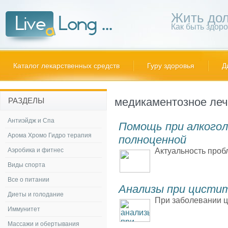
Жить дол
Как быть здор
Каталог лекарственных средств
Гуру здоровья
Д
медикаментозное ле
РАЗДЕЛЫ
Антиэйдж и Спа
Помощь при алкого
Арома Хромо Гидро терапия
полноценной
Аэробика и фитнес
Актуальность проб
Виды спорта
Все о питании
Анализы при цисти
Диеты и голодание
При заболевании ц
Иммунитет
Массажи и обертывания