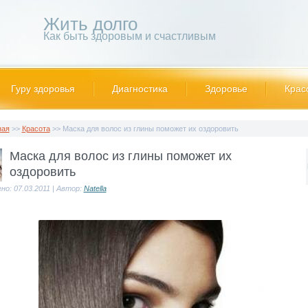
Жить долго
Как быть здоровым и счастливым
Гуру здоровья
Диагностика
Здоровье
Крас
ная
>>
Красота
>> Маска для волос из глины поможет их оздоровить
Маска для волос из глины поможет их
оздоровить
но: 07.03.2011 | Автор:
Natella