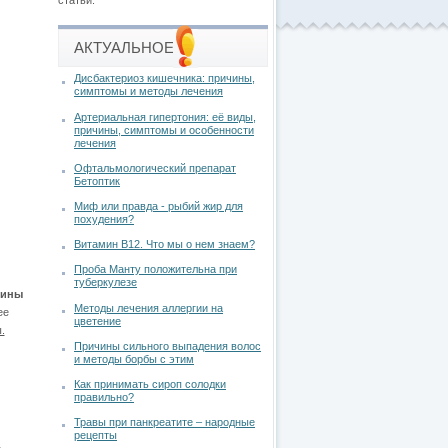
статьи.
АКТУАЛЬНОЕ
Дисбактериоз кишечника: причины,
симптомы и методы лечения
Артериальная гипертония: её виды,
причины, симптомы и особенности
лечения
Офтальмологический препарат
Бетоптик
Миф или правда - рыбий жир для
похудения?
Витамин В12. Что мы о нем знаем?
Проба Манту положительна при
туберкулезе
лины
Методы лечения аллергии на
ее
цветение
.
Причины сильного выпадения волос
и методы борбы с этим
Как принимать сироп солодки
правильно?
Травы при панкреатите – народные
рецепты