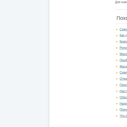
Для ко
Пох
Семе
Как 
Крап
Репе
Маск
Проб
Маск
Семя
Отва
Перх
Наст
Обес
Наро
Прич
Что 