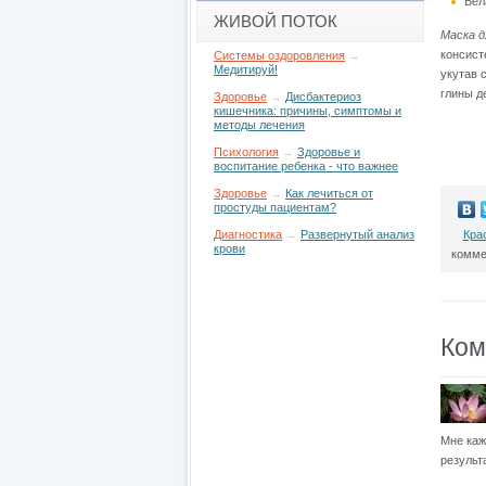
Бел
ЖИВОЙ ПОТОК
Маска д
консист
Системы оздоровления
→
Медитируй!
укутав 
глины д
Здоровье
→
Дисбактериоз
кишечника: причины, симптомы и
методы лечения
Психология
→
Здоровье и
воспитание ребенка - что важнее
Здоровье
→
Как лечиться от
простуды пациентам?
Кра
Диагностика
→
Развернутый анализ
крови
комме
Ком
Мне каж
результа