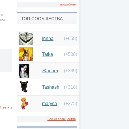
.
подробнее
 и
ТОП СООБЩЕСТВА
 из
Irinna
(+658)
Tatka
(+508)
Жаннет
(+339)
Tashash
(+318)
marysa
(+275)
Ответить
Все из сообщества