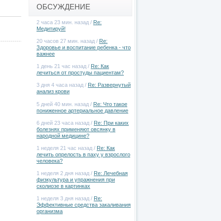
ОБСУЖДЕНИЕ
2 часа 23 мин. назад /
Re:
Медитируй!
20 часов 27 мин. назад /
Re:
Здоровье и воспитание ребенка - что
важнее
1 день 21 час назад /
Re: Как
лечиться от простуды пациентам?
3 дня 4 часа назад /
Re: Развернутый
анализ крови
5 дней 40 мин. назад /
Re: Что такое
пониженное артериальное давление
6 дней 23 часа назад /
Re: При каких
болезнях применяют овсянку в
народной медицине?
1 неделя 21 час назад /
Re: Как
лечить опрелость в паху у взрослого
человека?
1 неделя 2 дня назад /
Re: Лечебная
физкультура и упражнения при
сколиозе в картинках
1 неделя 3 дня назад /
Re:
Эффективные средства закаливания
организма