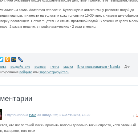
ая глина оказывает общее оздоравливающее действие, препятствует выпадению волос
ля волос из глины делается несложно.
Купленную в аптеке глину развести водой до
енции кашицы, и нанести на волосы и кожу головы на 15-30 минут, накрыв целлофаном
сверху полотенцем. Потом тщательно смыть проточной водой. В лечебных целях маски
елают 2 раза в неделю, в профилактических - 2 раза в месяц.
сота
воздействие
волосы
глина
маска
Блог пользователя - Natella
Для
нтирования
войдите
или
зарегистрируйтесь
ментарии
Опубликовано
Wika
во
вторник, 9 июля 2013, 13:29
ется, что после такой маски промыть волосы довольно-таки непросто, хотя отличный
т, наверное, того стоит.