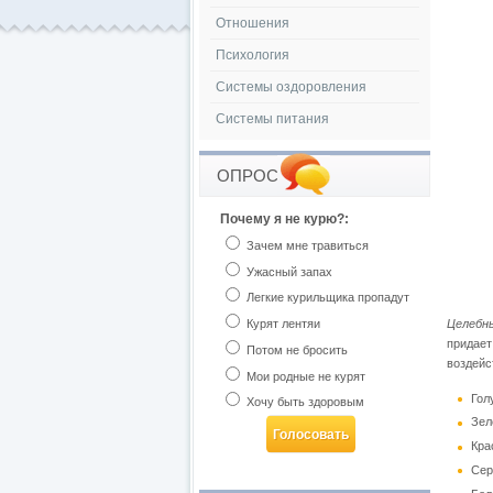
Отношения
Психология
Системы оздоровления
Системы питания
ОПРОС
Почему я не курю?:
Зачем мне травиться
Ужасный запах
Легкие курильщика пропадут
Курят лентяи
Целебн
придает
Потом не бросить
воздейс
Мои родные не курят
Гол
Хочу быть здоровым
Зел
Кра
Сер