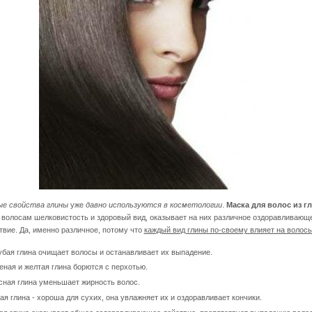
ые свойства глины
уже
давно используются в косметологии
.
Маска для волос из г
 волосам шелковистость и здоровый вид, оказывает на них различное оздоравливающ
твие. Да, именно различное, потому что
каждый вид глины по-своему влияет на волосы
убая глина очищает волосы и останавливает их выпадение.
еная и желтая глина борются с перхотью.
сная глина уменьшает жирность волос.
ая глина - хороша для сухих, она увлажняет их и оздоравливает кончики.