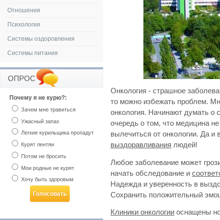
Отношения
Психология
Системы оздоровления
Системы питания
ОПРОС
Онкология - страшное заболева
Почему я не курю?:
то можно избежать проблем. Мн
Зачем мне травиться
онкология. Начинают думать о 
Ужасный запах
очередь о том, что медицина не
Легкие курильщика пропадут
вылечиться от онкологии. Да и
выздоравливания
людей!
Курят лентяи
Потом не бросить
Любое заболевание может гроз
Мои родные не курят
начать обследование и
соответ
Хочу быть здоровым
Надежда и уверенность в выздо
Сохранить положительный эмоц
Клиники онкологии
оснащены но