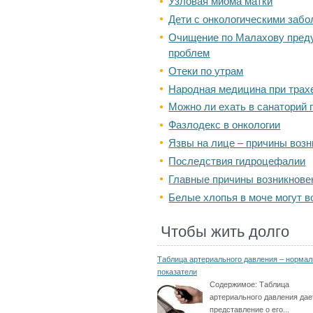
Узловая миома матки
Дети с онкологическими заб
Очищение по Малахову преду
проблем
Отеки по утрам
Народная медицина при трах
Можно ли ехать в санаторий 
Фазлодекс в онкологии
Язвы на лице – причины воз
Последствия гидроцефалии
Главные причины возникнове
Белые хлопья в моче могут в
Чтобы жить долго
Таблица артериального давления – норма
показатели
Содержимое:
Таблица
артериального давления дае
представление о его...