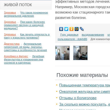
эффективных методов лечения. 
ЖИВОЙ ПОТОК
Например, Московская городска
возможно как стационарного так
Здоровье
→
Что такое пониженное
артериальное давление
развития болезни.
Здоровье
→
При каких болезнях
применяют овсянку в народной
медицине?
Здоровье
→
Как лечить опрелость в
Гуру здоровья
выздоравливание
к
паху у взрослого человека?
пользователя - dolphi86
Для комменти
Диагностика
→
Артериальная
гипертония: её виды, причины,
симптомы и особенности лечения
Аэробика и фитнес
→
Лечебная
физкультура и упражнения при
сколиозе в картинках
Похожие материалы
Повышенная температура при
Онкология желудка или симп
Отзывы о болиголове
За сколько можно похудеть, е