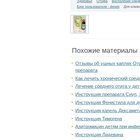
Здоровье
Отофа
воспаление сред
Блог пользователя - deneb
Для комм
Похожие материалы
Отзывы об ушных каплях Ото
препарата
Как лечить хронический сред
Лечение среднего отита у де
Инструкция препарата Снуп,
Инструкция Фенистила для де
Инструкция капель Дексамет
Инструкция Тимогена
Азитромицин детям при инфе
Инструкция Лидевина