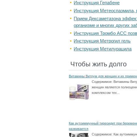
Инструкция Гепабене
Инструкция Метеоспазмила, 
Прием Дексаметазона эффект
организме и многих других з
Инструкция Тромбо АСС позв
Инструкция Метрогил гель
Инструкция Метилурацила
Чтобы жить долго
Витамины Витрум для женщин и их примен
Содержимое:
Витамины Вит
женщин являются полноцен
комплексом тех...
Как аутоиммунный тиреоидит при беремен
развивается
Содержимое:
Как аутоимму