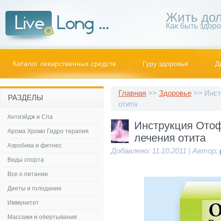
Жить дол
Как быть здор
Каталог лекарственных средств
Гуру здоровья
Д
Главная
>>
Здоровье
>> Инст
РАЗДЕЛЫ
отита
Антиэйдж и Спа
Инструкция Отоф
Арома Хромо Гидро терапия
лечения отита
Аэробика и фитнес
Добавлено: 11.10.2011 | Автор:
Виды спорта
Все о питании
Диеты и голодание
Иммунитет
Массажи и обертывания