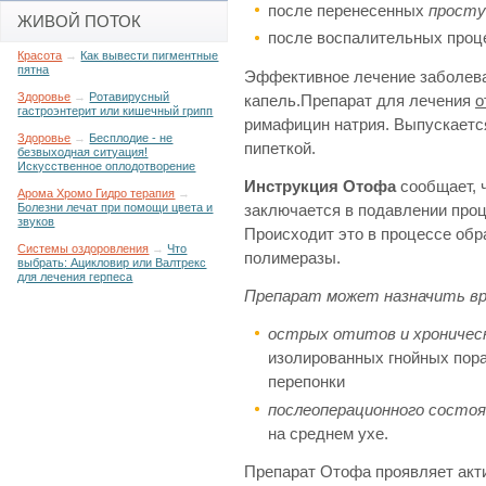
после перенесенных
просту
ЖИВОЙ ПОТОК
после воспалительных проце
Красота
→
Как вывести пигментные
пятна
Эффективное лечение заболев
Здоровье
→
Ротавирусный
капель.Препарат для лечения
о
гастроэнтерит или кишечный грипп
римафицин натрия. Выпускается
Здоровье
→
Бесплодие - не
пипеткой.
безвыходная ситуация!
Искусственное оплодотворение
Инструкция Отофа
сообщает, 
Арома Хромо Гидро терапия
→
Болезни лечат при помощи цвета и
заключается в подавлении проц
звуков
Происходит это в процессе об
Системы оздоровления
→
Что
полимеразы.
выбрать: Ацикловир или Валтрекс
для лечения герпеса
Препарат может назначить вр
острых отитов и хроничес
изолированных гнойных пор
перепонки
послеоперационного состоя
на среднем ухе.
Препарат Отофа проявляет акти