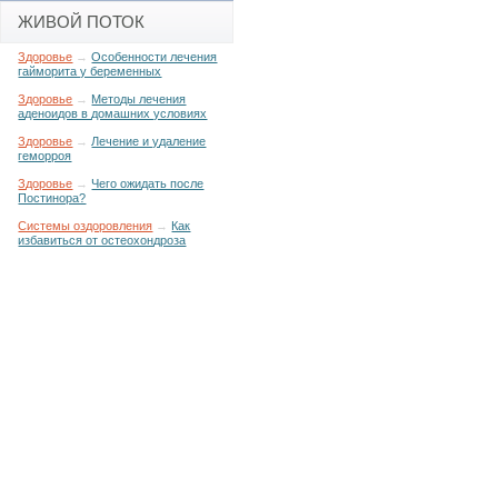
ЖИВОЙ ПОТОК
Здоровье
→
Особенности лечения
гайморита у беременных
Здоровье
→
Методы лечения
аденоидов в домашних условиях
Здоровье
→
Лечение и удаление
геморроя
Здоровье
→
Чего ожидать после
Постинора?
Системы оздоровления
→
Как
избавиться от остеохондроза