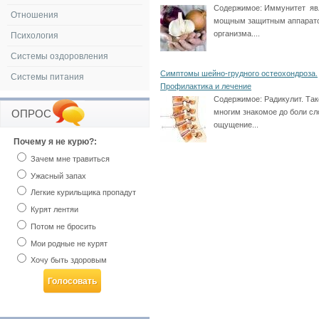
Содержимое:
Иммунитет яв
Отношения
мощным защитным аппарат
организма....
Психология
Системы оздоровления
Симптомы шейно-грудного остеохондроза.
Системы питания
Профилактика и лечение
Содержимое:
Радикулит. Так
многим знакомое до боли сл
ОПРОС
ощущение...
Почему я не курю?:
Зачем мне травиться
Ужасный запах
Легкие курильщика пропадут
Курят лентяи
Потом не бросить
Мои родные не курят
Хочу быть здоровым