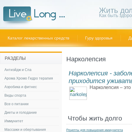
Жить дол
Как быть здор
Каталог лекарственных средств
Гуру здоровья
Д
Нарколепсия
РАЗДЕЛЫ
Антиэйдж и Спа
Нарколепсия - забол
Арома Хромо Гидро терапия
приходится уживат
Аэробика и фитнес
Нарколепсия – это 
Виды спорта
Все о питании
Диеты и голодание
Чтобы жить долго
Иммунитет
Массажи и обертывания
Рецепты для повышения иммунитета