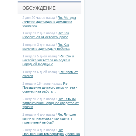
ОБСУЖДЕНИЕ
2 дня 20 часов назад /
Re: Методы
лечения аденоидов в домашних
условиях
1 неделя 2 дня назад /
Re: Как
избавиться от остеохондроза
1 неделя 3 дня назад /
Re: Как
вылечить аденоиды у ребенка
1 неделя 5 дней назад /
Re: Сок и
настойка чистотела на водке в
народной медицине
1 неделя 6 дней назад /
Re: Крем от
ожогов
2 недели 18 часов назад /
Re:
Повышение детского иммунитета -
совместная работа ...
2 недели 2 дня назад /
Re: Есть ли
эффективное народное средство от
эрозии
2 недели 4 дня назад /
Re: Лучшие
капли от насморка - как сделать
правильный выбор?
2 недели 4 дня назад /
Re:
Повышенная температура у ребенка