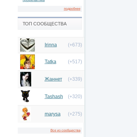
профилактика
подробнее
ТОП СООБЩЕСТВА
Irinna
(+673)
Tatka
(+517)
Жаннет
(+339)
Tashash
(+320)
marysa
(+275)
Все из сообщества