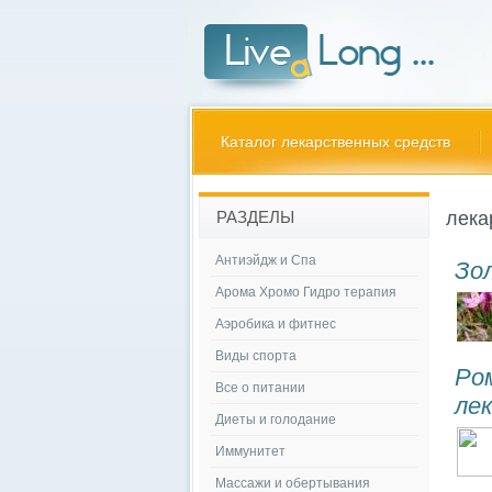
Каталог лекарственных средств
лека
РАЗДЕЛЫ
Антиэйдж и Спа
Зо
Арома Хромо Гидро терапия
Аэробика и фитнес
Виды спорта
Ро
Все о питании
ле
Диеты и голодание
Иммунитет
Массажи и обертывания