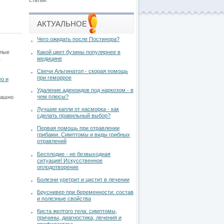
статьи.
АКТУАЛЬНОЕ
Чего ожидать после Постинора?
Какой цвет бузины популярнее в
елые
медицине
т
Свечи Альгинатол - скорая помощь
при геморрое
о и
Удаление аденоидов под наркозом - в
чем плюсы?
рашно
Лучшие капли от насморка - как
сделать правильный выбор?
Первая помощь при отравлении
грибами. Симптомы и виды грибных
отравлений
Бесплодие - не безвыходная
ситуация! Искусственное
оплодотворение
Болезни уретрит и цистит в лечении
Бруснивер при беременности: состав
и полезные свойства
Киста желтого тела: симптомы,
причины, диагностика, лечения и