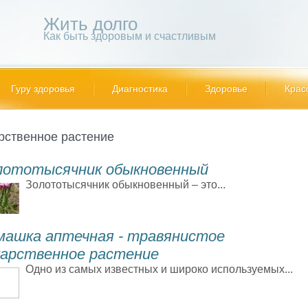
Жить долго
Как быть здоровым и счастливым
Гуру здоровья
Диагностика
Здоровье
Крас
рственное растение
лототысячник обыкновенный
Золототысячник обыкновенный – это...
машка аптечная - травянистое
карственное растение
Одно из самых известных и широко используемых...