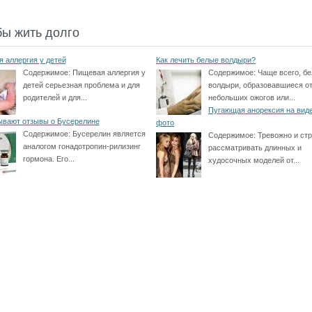
бы жить долго
 аллергия у детей
Как лечить белые волдыри?
Содержимое:
Пищевая аллергия у
Содержимое:
Чаще всего, б
детей серьезная проблема и для
волдыри, образовавшиеся о
родителей и для...
небольших ожогов или...
Пугающая анорексия на виде
ывают отзывы о Бусерелине
фото
Содержимое:
Бусерелин является
Содержимое:
Тревожно и ст
аналогом гонадотропин-рилизинг
рассматривать длинных и
гормона. Его...
худосочных моделей от...