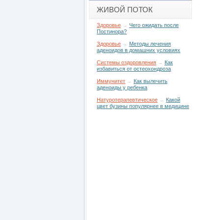
ЖИВОЙ ПОТОК
Здоровье
→
Чего ожидать после
Постинора?
Здоровье
→
Методы лечения
аденоидов в домашних условиях
Системы оздоровления
→
Как
избавиться от остеохондроза
Иммунитет
→
Как вылечить
аденоиды у ребенка
Натуротерапевтическое
→
Какой
цвет бузины популярнее в медицине