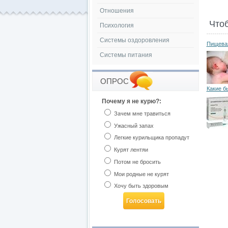
Отношения
Что
Психология
Системы оздоровления
Пищевая
Системы питания
ОПРОС
Какие б
Почему я не курю?:
Зачем мне травиться
Ужасный запах
Легкие курильщика пропадут
Курят лентяи
Потом не бросить
Мои родные не курят
Хочу быть здоровым