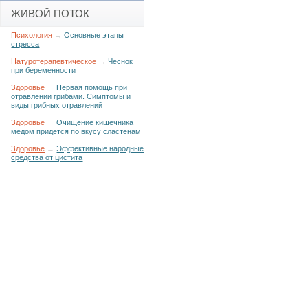
ЖИВОЙ ПОТОК
Психология
→
Основные этапы
стресса
Натуротерапевтическое
→
Чеснок
при беременности
Здоровье
→
Первая помощь при
отравлении грибами. Симптомы и
виды грибных отравлений
Здоровье
→
Очищение кишечника
медом придётся по вкусу сластёнам
Здоровье
→
Эффективные народные
средства от цистита