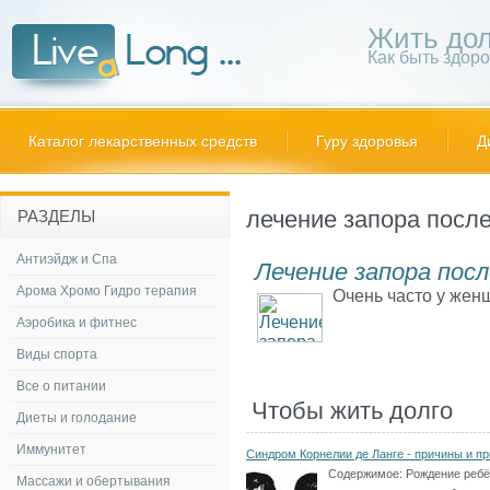
Жить дол
Как быть здор
Каталог лекарственных средств
Гуру здоровья
Д
лечение запора посл
РАЗДЕЛЫ
Антиэйдж и Спа
Лечение запора посл
Арома Хромо Гидро терапия
Очень часто у жен
Аэробика и фитнес
Виды спорта
Все о питании
Чтобы жить долго
Диеты и голодание
Иммунитет
Синдром Корнелии де Ланге - причины и пр
Содержимое:
Рождение ребё
Массажи и обертывания