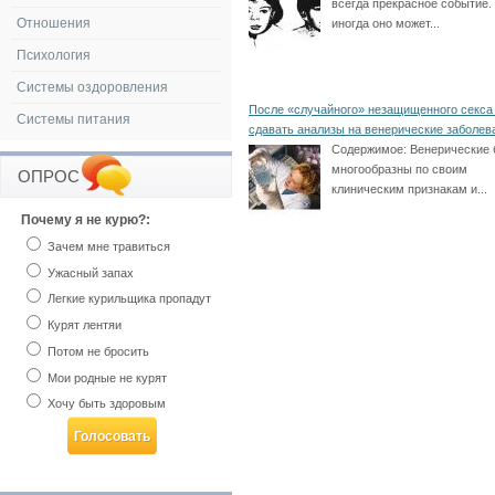
всегда прекрасное событие.
Отношения
иногда оно может...
Психология
Системы оздоровления
После «случайного» незащищенного секса
Системы питания
сдавать анализы на венерические заболев
Содержимое:
Венерические 
многообразны по своим
ОПРОС
клиническим признакам и...
Почему я не курю?:
Зачем мне травиться
Ужасный запах
Легкие курильщика пропадут
Курят лентяи
Потом не бросить
Мои родные не курят
Хочу быть здоровым