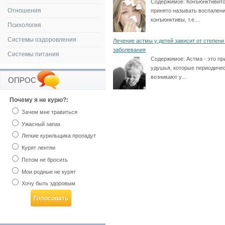
Содержимое:
Конъюнктивит
Отношения
принято называть воспален
конъюнктивы, т.е....
Психология
Системы оздоровления
Лечение астмы у детей зависит от степени
заболевания
Системы питания
Содержимое:
Астма - это п
удушья, которые периодиче
возникают у...
ОПРОС
Почему я не курю?:
Зачем мне травиться
Ужасный запах
Легкие курильщика пропадут
Курят лентяи
Потом не бросить
Мои родные не курят
Хочу быть здоровым