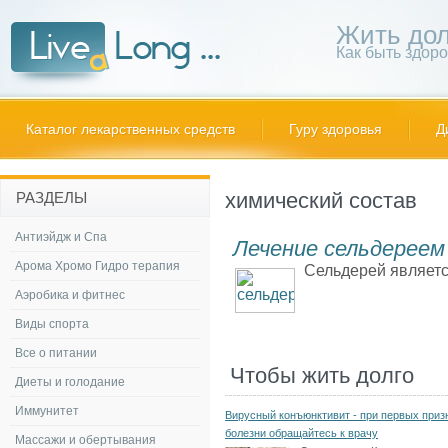
Жить дол
Как быть здор
Каталог лекарственных средств
Гуру здоровья
Д
химический состав
РАЗДЕЛЫ
Антиэйдж и Спа
Лечение сельдереем
Арома Хромо Гидро терапия
Сельдерей являетс
Аэробика и фитнес
Виды спорта
Все о питании
Чтобы жить долго
Диеты и голодание
Иммунитет
Вирусный конъюнктивит - при первых приз
болезни обращайтесь к врачу
Массажи и обертывания