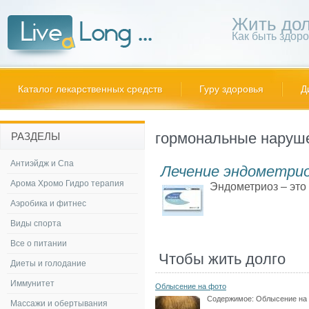
Жить дол
Как быть здор
Каталог лекарственных средств
Гуру здоровья
Д
гормональные наруш
РАЗДЕЛЫ
Антиэйдж и Спа
Лечение эндометри
Арома Хромо Гидро терапия
Эндометриоз – это 
Аэробика и фитнес
Виды спорта
Все о питании
Чтобы жить долго
Диеты и голодание
Иммунитет
Облысение на фото
Содержимое:
Облысение на
Массажи и обертывания