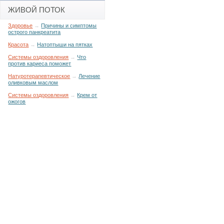
ЖИВОЙ ПОТОК
Здоровье
→
Причины и симптомы
острого панкреатита
Красота
→
Натоптыши на пятках
Системы оздоровления
→
Что
против кариеса поможет
Натуротерапевтическое
→
Лечение
оливковым маслом
Системы оздоровления
→
Крем от
ожогов