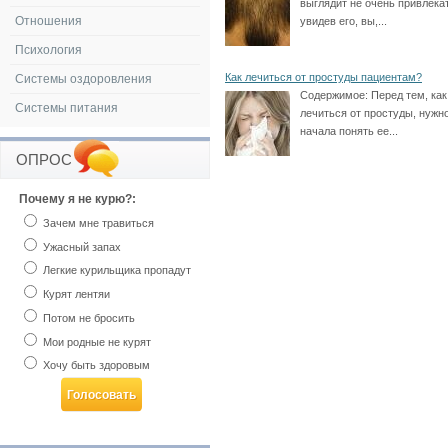
выглядит не очень привлека
Отношения
увидев его, вы,...
Психология
Как лечиться от простуды пациентам?
Системы оздоровления
Содержимое:
Перед тем, как
Системы питания
лечиться от простуды, нужн
начала понять ее...
ОПРОС
Почему я не курю?:
Зачем мне травиться
Ужасный запах
Легкие курильщика пропадут
Курят лентяи
Потом не бросить
Мои родные не курят
Хочу быть здоровым