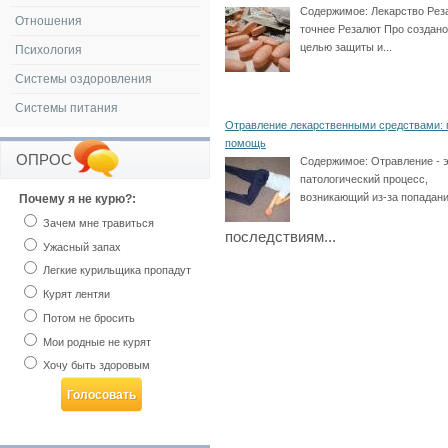
Содержимое:
Лекарство Реза
Отношения
точнее Резалют Про создано
целью защиты и...
Психология
Системы оздоровления
Системы питания
Отравление лекарственными средствами: 
помощь
ОПРОС
Содержимое:
Отравление - 
патологический процесс,
возникающий из-за попадания
Почему я не курю?:
Зачем мне травиться
последствиям...
Ужасный запах
Легкие курильщика пропадут
Курят лентяи
Потом не бросить
Мои родные не курят
Хочу быть здоровым