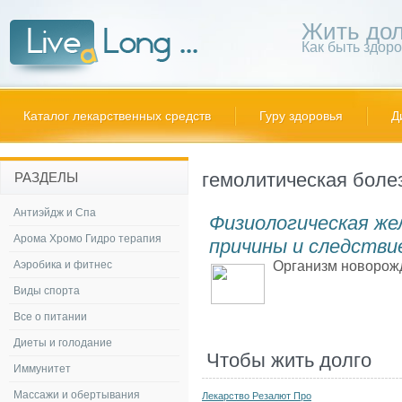
Жить дол
Как быть здор
Каталог лекарственных средств
Гуру здоровья
Д
гемолитическая боле
РАЗДЕЛЫ
Антиэйдж и Спа
Физиологическая же
Арома Хромо Гидро терапия
причины и следстви
Аэробика и фитнес
Организм новорожд
Виды спорта
Все о питании
Диеты и голодание
Чтобы жить долго
Иммунитет
Массажи и обертывания
Лекарство Резалют Про