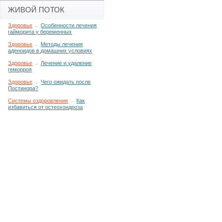
ЖИВОЙ ПОТОК
Здоровье
→
Особенности лечения
гайморита у беременных
Здоровье
→
Методы лечения
аденоидов в домашних условиях
Здоровье
→
Лечение и удаление
геморроя
Здоровье
→
Чего ожидать после
Постинора?
Системы оздоровления
→
Как
избавиться от остеохондроза