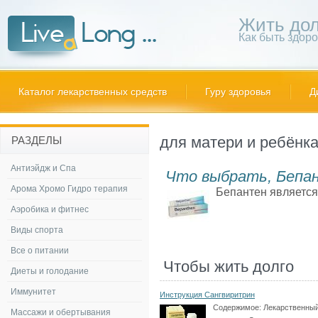
Жить дол
Как быть здор
Каталог лекарственных средств
Гуру здоровья
Д
для матери и ребёнк
РАЗДЕЛЫ
Антиэйдж и Спа
Что выбрать, Бепан
Арома Хромо Гидро терапия
Бепантен является
Аэробика и фитнес
Виды спорта
Все о питании
Чтобы жить долго
Диеты и голодание
Иммунитет
Инструкция Сангвиритрин
Содержимое:
Лекарственны
Массажи и обертывания