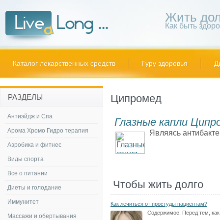
Жить дол
Как быть здор
Каталог лекарственных средств
Гуру здоровья
Д
Ципромед
РАЗДЕЛЫ
Антиэйдж и Спа
Глазные капли Ципр
Арома Хромо Гидро терапия
Являясь антибакте
Аэробика и фитнес
Виды спорта
Все о питании
Чтобы жить долго
Диеты и голодание
Иммунитет
Как лечиться от простуды пациентам?
Содержимое:
Перед тем, как
Массажи и обертывания