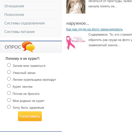
лечиться от простуды, нужн
Отношения
начала понять ее...
Психология
наружное...
Системы оздоровления
Как рак груди на фото замаскировать
Системы питания
Содержимое:
Те, кто стремя
обратить рак груди на фото 
знаменитый значок...
ОПРОС
Почему я не курю?:
Зачем мне травиться
Ужасный запах
Легкие курильщика пропадут
Курят лентяи
Потом не бросить
Мои родные не курят
Хочу быть здоровым