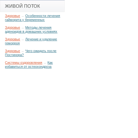
ЖИВОЙ ПОТОК
Здоровье
→
Особенности лечения
гайморита у беременных
Здоровье
→
Методы лечения
аденоидов в домашних условиях
Здоровье
→
Лечение и удаление
геморроя
Здоровье
→
Чего ожидать после
Постинора?
Системы оздоровления
→
Как
избавиться от остеохондроза