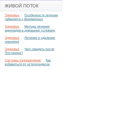
ЖИВОЙ ПОТОК
Здоровье
→
Особенности лечения
гайморита у беременных
Здоровье
→
Методы лечения
аденоидов в домашних условиях
Здоровье
→
Лечение и удаление
геморроя
Здоровье
→
Чего ожидать после
Постинора?
Системы оздоровления
→
Как
избавиться от остеохондроза