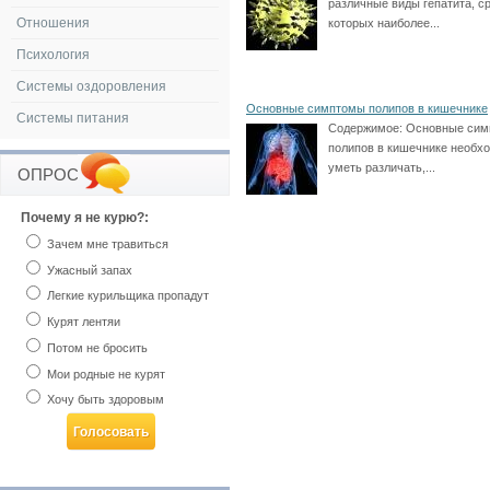
различные виды гепатита, с
Отношения
которых наиболее...
Психология
Системы оздоровления
Основные симптомы полипов в кишечнике
Системы питания
Содержимое:
Основные сим
полипов в кишечнике необх
уметь различать,...
ОПРОС
Почему я не курю?:
Зачем мне травиться
Ужасный запах
Легкие курильщика пропадут
Курят лентяи
Потом не бросить
Мои родные не курят
Хочу быть здоровым