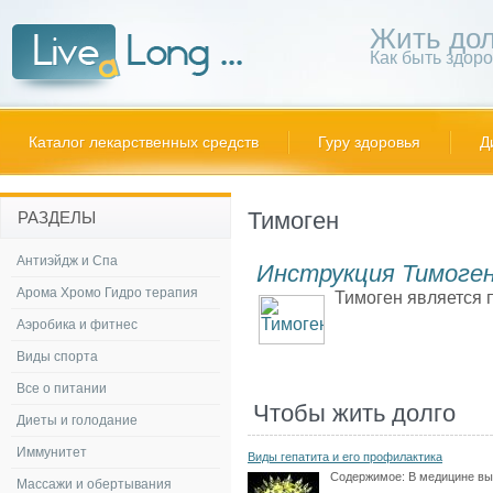
Жить дол
Как быть здор
Каталог лекарственных средств
Гуру здоровья
Д
Тимоген
РАЗДЕЛЫ
Антиэйдж и Спа
Инструкция Тимоге
Арома Хромо Гидро терапия
Тимоген является 
Аэробика и фитнес
Виды спорта
Все о питании
Чтобы жить долго
Диеты и голодание
Иммунитет
Виды гепатита и его профилактика
Содержимое:
В медицине в
Массажи и обертывания