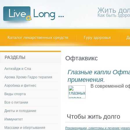
Жить дол
Как быть здор
Каталог лекарственных средств
Гуру здоровья
Д
Офтаквикс
РАЗДЕЛЫ
Антиэйдж и Спа
Глазные капли Офт
Арома Хромо Гидро терапия
применения.
Аэробика и фитнес
В современной оф
Виды спорта
Все о питании
Диеты и голодание
Чтобы жить долго
Иммунитет
Массажи и обертывания
Рекомендации, симптомы и лечение уреап