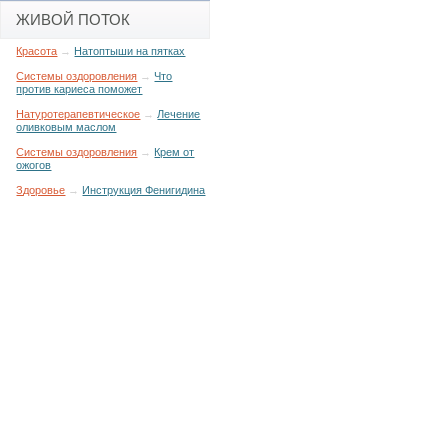
ЖИВОЙ ПОТОК
Красота
→
Натоптыши на пятках
Системы оздоровления
→
Что
против кариеса поможет
Натуротерапевтическое
→
Лечение
оливковым маслом
Системы оздоровления
→
Крем от
ожогов
Здоровье
→
Инструкция Фенигидина