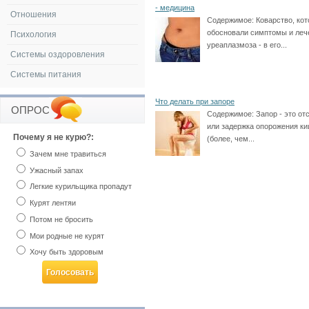
- медицина
Отношения
Содержимое:
Коварство, кот
обосновали симптомы и леч
Психология
уреаплазмоза - в его...
Системы оздоровления
Системы питания
Что делать при запоре
ОПРОС
Содержимое:
Запор - это от
или задержка опорожения к
Почему я не курю?:
(более, чем...
Зачем мне травиться
Ужасный запах
Легкие курильщика пропадут
Курят лентяи
Потом не бросить
Мои родные не курят
Хочу быть здоровым