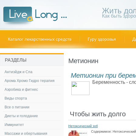
Жить дол
Как быть здор
Каталог лекарственных средств
Гуру здоровья
Д
Метионин
РАЗДЕЛЫ
Антиэйдж и Спа
Метионин при бере
Арома Хромо Гидро терапия
Беременность - сло
Аэробика и фитнес
Виды спорта
Все о питании
Чтобы жить долго
Диеты и голодание
Иммунитет
Нетоксический зоб
Содержимое:
Нетоксический
Массажи и обертывания