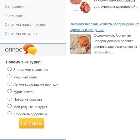
является патологическим
Отношения
увеличением щитовидной...
Психология
Физиологическая желтуха новорожденных:
Системы оздоровления
причины и следствие
Системы питания
Содержимое:
Организм
новорожденного ребенка
значительно отличается от
ОПРОС
организма...
Почему я не курю?:
Зачем мне травиться
Ужасный запах
Легкие курильщика пропадут
Курят лентяи
Потом не бросить
Мои родные не курят
Хочу быть здоровым