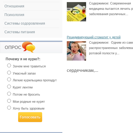
Содержимое:
Современная
Отношения
медицина пытается лечить 
заболевания различных...
Психология
Системы оздоровления
Системы питания
Рецидивирующий стоматит у детей
Содержимое:
Одним из сам
ОПРОС
распространенных заболева
ротовой полости у...
Почему я не курю?:
Зачем мне травиться
сердечникам,...
Ужасный запах
Легкие курильщика пропадут
Курят лентяи
Потом не бросить
Мои родные не курят
Хочу быть здоровым