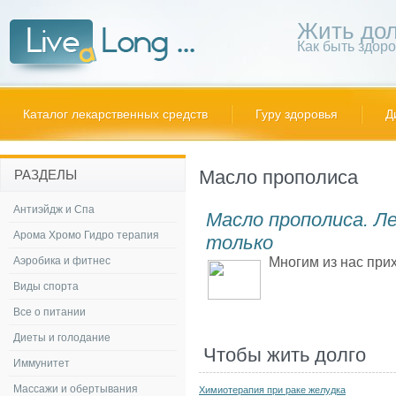
Жить дол
Как быть здор
Каталог лекарственных средств
Гуру здоровья
Д
Масло прополиса
РАЗДЕЛЫ
Антиэйдж и Спа
Масло прополиса. Л
Арома Хромо Гидро терапия
только
Аэробика и фитнес
Многим из нас при
Виды спорта
Все о питании
Диеты и голодание
Чтобы жить долго
Иммунитет
Массажи и обертывания
Химиотерапия при раке желудка