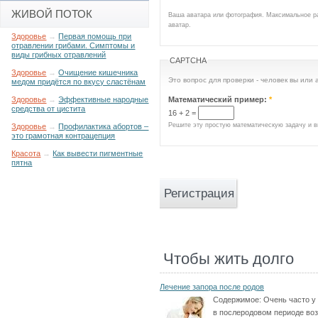
ЖИВОЙ ПОТОК
Ваша аватара или фотография. Максимальное р
аватар.
Здоровье
→
Первая помощь при
отравлении грибами. Симптомы и
виды грибных отравлений
CAPTCHA
Здоровье
→
Очищение кишечника
Это вопрос для проверки - человек вы или
медом придётся по вкусу сластёнам
Математический пример:
*
Здоровье
→
Эффективные народные
средства от цистита
16 + 2 =
Решите эту простую математическую задачу и вв
Здоровье
→
Профилактика абортов –
это грамотная контрацепция
Красота
→
Как вывести пигментные
пятна
Чтобы жить долго
Лечение запора после родов
Содержимое:
Очень часто у
в послеродовом периоде воз