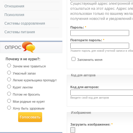
Существующий адрес электронной по
Отношения
отсылаться на этот адрес. Адрес эл
использован только по вашему жела
Психология
получения новостей и уведомлений 
Системы оздоровления
Пароль:
*
Системы питания
Повторите пароль:
*
ОПРОС
Укажите пароль для новой учетной записи в обо
Почему я не курю?:
Запомнить меня
Зачем мне травиться
Ужасный запах
Код для авторов
Легкие курильщика пропадут
Код для авторов:
Курят лентяи
Потом не бросить
Введите свой код для авторов
Мои родные не курят
Хочу быть здоровым
Изображение
Загрузить изображение:
*