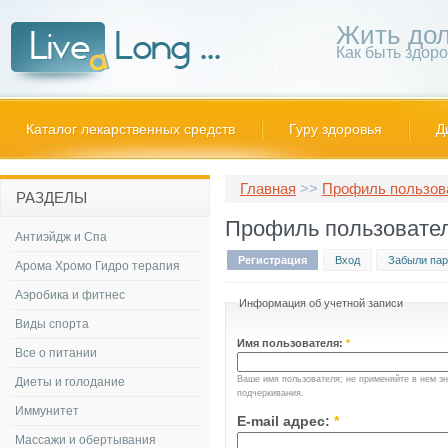
Жить дол
Как быть здор
Каталог лекарственных средств
Гуру здоровья
Д
Главная
>>
Профиль пользов
РАЗДЕЛЫ
Профиль пользовате
Антиэйдж и Спа
Регистрация
Вход
Забыли пар
Арома Хромо Гидро терапия
Аэробика и фитнес
Информация об учетной записи
Виды спорта
Имя пользователя:
*
Все о питании
Ваше имя пользователя; не применяйте в нем зн
Диеты и голодание
подчеркивания.
Иммунитет
E-mail адрес:
*
Массажи и обертывания