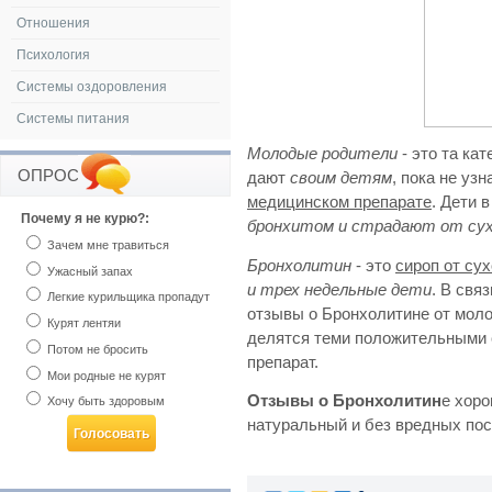
Отношения
Психология
Системы оздоровления
Системы питания
Молодые родители
- это та ка
ОПРОС
дают
своим детям
, пока не уз
медицинском препарате
. Дети 
Почему я не курю?:
бронхитом и страдают от сух
Зачем мне травиться
Бронхолитин
- это
сироп от су
Ужасный запах
и трех недельные дети
. В свя
Легкие курильщика пропадут
отзывы о Бронхолитине от моло
Курят лентяи
делятся теми положительными 
Потом не бросить
препарат.
Мои родные не курят
Отзывы о Бронхолитин
е хоро
Хочу быть здоровым
натуральный и без вредных по