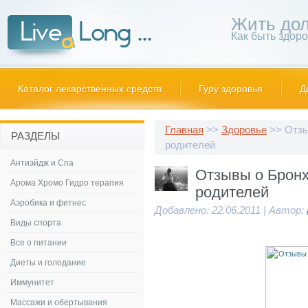
Жить дол
Как быть здор
Каталог лекарственных средств
Гуру здоровья
Д
Главная
>>
Здоровье
>> Отзы
РАЗДЕЛЫ
родителей
Антиэйдж и Спа
Отзывы о Брон
Арома Хромо Гидро терапия
родителей
Аэробика и фитнес
Добавлено: 22.06.2011 | Автор:
Виды спорта
Все о питании
Диеты и голодание
Иммунитет
Массажи и обертывания