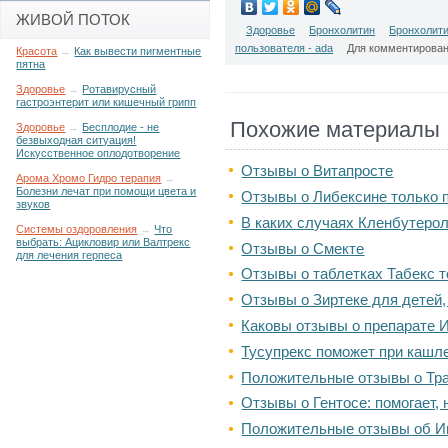
ЖИВОЙ ПОТОК
Здоровье
Бронхолитин
Бронхолити
пользователя - ada
Для комментирова
Красота
→
Как вывести пигментные
пятна
Здоровье
→
Ротавирусный
гастроэнтерит или кишечный грипп
Похожие материалы
Здоровье
→
Бесплодие - не
безвыходная ситуация!
Искусственное оплодотворение
Отзывы о Витапросте
Арома Хромо Гидро терапия
→
Болезни лечат при помощи цвета и
Отзывы о Либексине только
звуков
В каких случаях Кленбутеро
Системы оздоровления
→
Что
выбрать: Ацикловир или Валтрекс
Отзывы о Смекте
для лечения герпеса
Отзывы о таблетках Табекс 
Отзывы о Зиртеке для детей,
Каковы отзывы о препарате 
Тусупрекс поможет при кашл
Положительные отзывы о Тр
Отзывы о Гентосе: помогает, 
Положительные отзывы об И