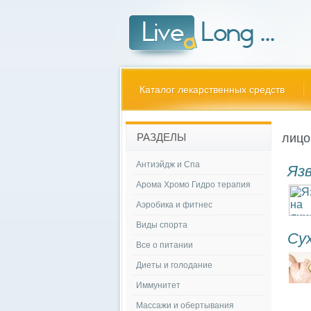
Каталог лекарственных средств
лицо
РАЗДЕЛЫ
Антиэйдж и Спа
Язв
Арома Хромо Гидро терапия
Аэробика и фитнес
Виды спорта
Су
Все о питании
Диеты и голодание
Иммунитет
Массажи и обертывания