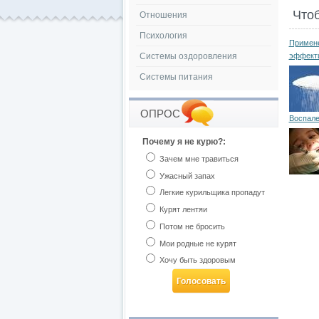
Что
Отношения
Психология
Примене
Системы оздоровления
эффект
Системы питания
ОПРОС
Воспале
Почему я не курю?:
Зачем мне травиться
Ужасный запах
Легкие курильщика пропадут
Курят лентяи
Потом не бросить
Мои родные не курят
Хочу быть здоровым