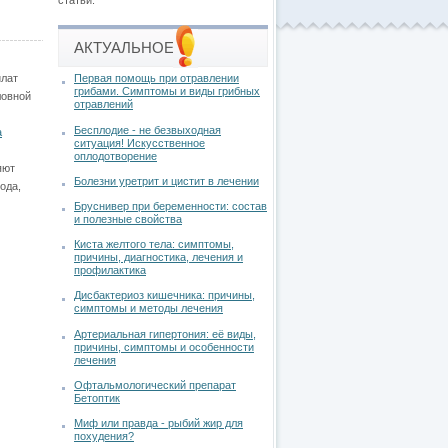
статьи.
АКТУАЛЬНОЕ
лат
Первая помощь при отравлении
грибами. Симптомы и виды грибных
ловной
отравлений
Бесплодие - не безвыходная
а
ситуация! Искусственное
оплодотворение
яют
Болезни уретрит и цистит в лечении
ода,
Бруснивер при беременности: состав
и полезные свойства
Киста желтого тела: симптомы,
причины, диагностика, лечения и
профилактика
Дисбактериоз кишечника: причины,
симптомы и методы лечения
Артериальная гипертония: её виды,
причины, симптомы и особенности
лечения
Офтальмологический препарат
Бетоптик
Миф или правда - рыбий жир для
похудения?