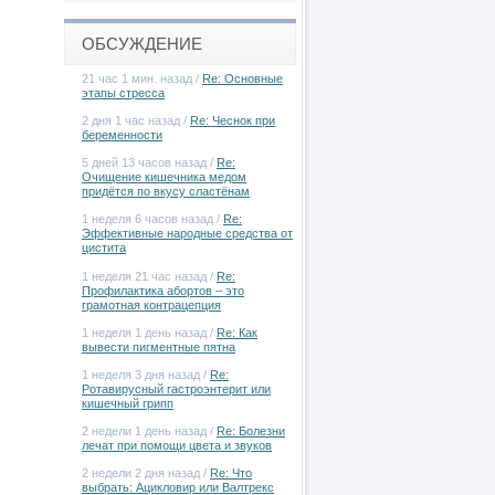
ОБСУЖДЕНИЕ
21 час 1 мин. назад /
Re: Основные
этапы стресса
2 дня 1 час назад /
Re: Чеснок при
беременности
5 дней 13 часов назад /
Re:
Очищение кишечника медом
придётся по вкусу сластёнам
1 неделя 6 часов назад /
Re:
Эффективные народные средства от
цистита
1 неделя 21 час назад /
Re:
Профилактика абортов – это
грамотная контрацепция
1 неделя 1 день назад /
Re: Как
вывести пигментные пятна
1 неделя 3 дня назад /
Re:
Ротавирусный гастроэнтерит или
кишечный грипп
2 недели 1 день назад /
Re: Болезни
лечат при помощи цвета и звуков
2 недели 2 дня назад /
Re: Что
выбрать: Ацикловир или Валтрекс