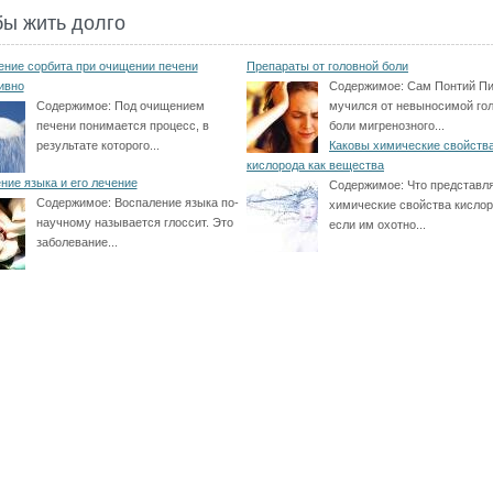
бы жить долго
ние сорбита при очищении печени
Препараты от головной боли
ивно
Содержимое:
Сам Понтий Пи
Содержимое:
Под очищением
мучился от невыносимой го
печени понимается процесс, в
боли мигренозного...
результате которого...
Каковы химические свойств
кислорода как вещества
ние языка и его лечение
Содержимое:
Что представл
Содержимое:
Воспаление языка по-
химические свойства кислор
научному называется глоссит. Это
если им охотно...
заболевание...