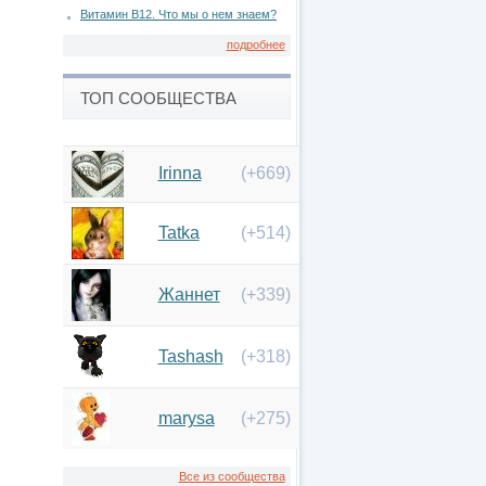
Витамин В12. Что мы о нем знаем?
подробнее
ТОП СООБЩЕСТВА
Irinna
(+669)
Tatka
(+514)
Жаннет
(+339)
Tashash
(+318)
marysa
(+275)
Все из сообщества