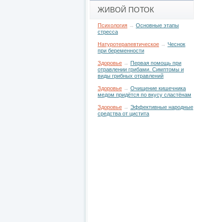
ЖИВОЙ ПОТОК
Психология
→
Основные этапы
стресса
Натуротерапевтическое
→
Чеснок
при беременности
Здоровье
→
Первая помощь при
отравлении грибами. Симптомы и
виды грибных отравлений
Здоровье
→
Очищение кишечника
медом придётся по вкусу сластёнам
Здоровье
→
Эффективные народные
средства от цистита