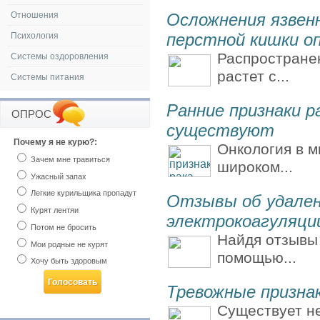
Отношения
Осложнения язвенн
перстной кишки о
Психология
Распростране
Системы оздоровления
растет с...
Системы питания
Ранние признаки р
ОПРОС
существуют
Почему я не курю?:
Онкология в м
Зачем мне травиться
широком...
Ужасный запах
Легкие курильщика пропадут
Отзывы об удален
Курят лентяи
электрокоагуляци
Потом не бросить
Найдя отзывы
Мои родные не курят
помощью...
Хочу быть здоровым
Тревожные призна
Существует н