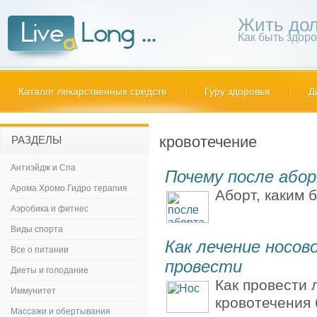
Жить дол
Как быть здор
Каталог лекарственных средств
Гуру здоровья
Д
кровотечение
РАЗДЕЛЫ
Антиэйдж и Спа
Почему после або
Арома Хромо Гидро терапия
Аборт, каким б
Аэробика и фитнес
Виды спорта
Как лечение носов
Все о питании
провести
Диеты и голодание
Как провести 
Иммунитет
кровотечения 
Массажи и обертывания