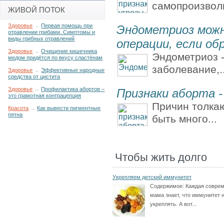
самопроизволь
ЖИВОЙ ПОТОК
Здоровье
→
Первая помощь при
Эндометриоз можн
отравлении грибами. Симптомы и
виды грибных отравлений
операции, если об
Здоровье
→
Очищение кишечника
Эндометриоз -
медом придётся по вкусу сластёнам
заболевание,..
Здоровье
→
Эффективные народные
средства от цистита
Здоровье
→
Профилактика абортов –
Признаки аборта 
это грамотная контрацепция
Причин толка
Красота
→
Как вывести пигментные
пятна
быть много...
Чтобы жить долго
Укрепляем детский иммунитет
Содержимое:
Каждая совре
мама знает, что иммунитет 
укреплять. А вот...