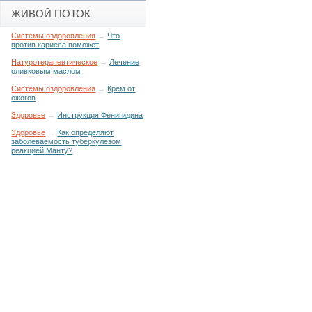
ЖИВОЙ ПОТОК
Системы оздоровления
→
Что
против кариеса поможет
Натуротерапевтическое
→
Лечение
оливковым маслом
Системы оздоровления
→
Крем от
ожогов
Здоровье
→
Инструкция Фенигидина
Здоровье
→
Как определяют
заболеваемость туберкулезом
реакцией Манту?