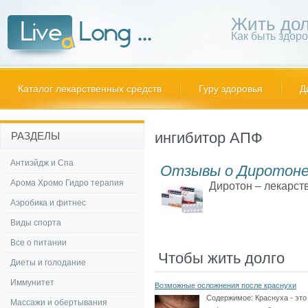
Жить дол
Как быть здор
Каталог лекарственных средств
Гуру здоровья
Д
ингибитор АПФ
РАЗДЕЛЫ
Антиэйдж и Спа
Отзывы о Диротон
Арома Хромо Гидро терапия
Диротон – лекарств
Аэробика и фитнес
Виды спорта
Все о питании
Чтобы жить долго
Диеты и голодание
Иммунитет
Возможные осложнения после краснухи
Содержимое:
Краснуха - это
Массажи и обертывания