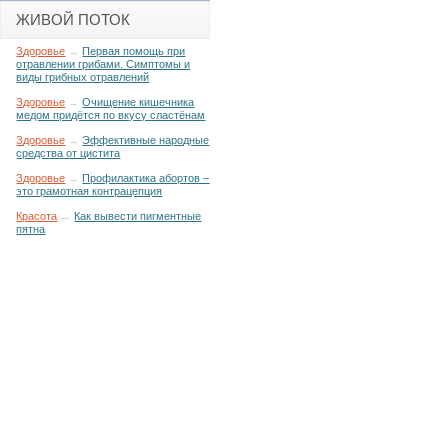
ЖИВОЙ ПОТОК
Здоровье
→
Первая помощь при
отравлении грибами. Симптомы и
виды грибных отравлений
Здоровье
→
Очищение кишечника
медом придётся по вкусу сластёнам
Здоровье
→
Эффективные народные
средства от цистита
Здоровье
→
Профилактика абортов –
это грамотная контрацепция
Красота
→
Как вывести пигментные
пятна