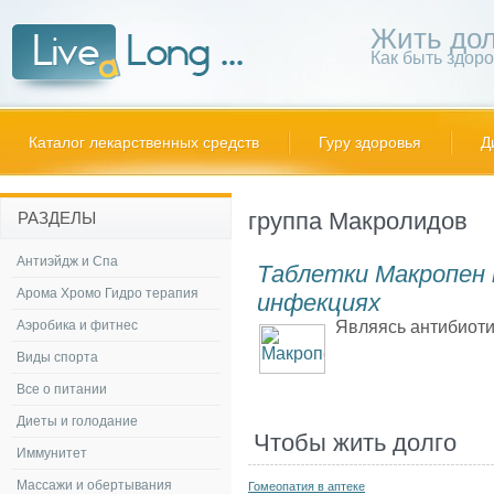
Жить дол
Как быть здор
Каталог лекарственных средств
Гуру здоровья
Д
группа Макролидов
РАЗДЕЛЫ
Антиэйдж и Спа
Таблетки Макропен 
Арома Хромо Гидро терапия
инфекциях
Аэробика и фитнес
Являясь антибиотик
Виды спорта
Все о питании
Диеты и голодание
Чтобы жить долго
Иммунитет
Массажи и обертывания
Гомеопатия в аптеке