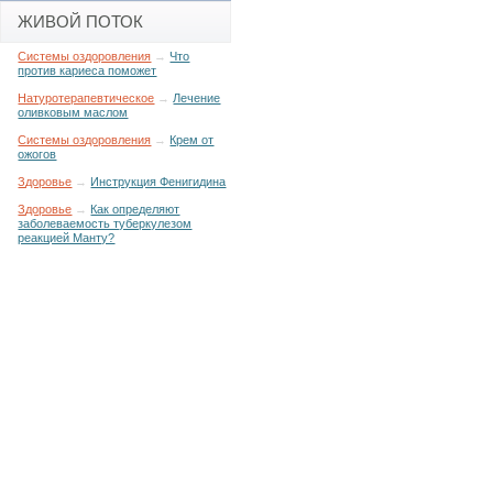
ЖИВОЙ ПОТОК
Системы оздоровления
→
Что
против кариеса поможет
Натуротерапевтическое
→
Лечение
оливковым маслом
Системы оздоровления
→
Крем от
ожогов
Здоровье
→
Инструкция Фенигидина
Здоровье
→
Как определяют
заболеваемость туберкулезом
реакцией Манту?