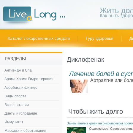
Жить дол
Как быть здор
Каталог лекарственных средств
Гуру здоровья
Д
Диклофенак
РАЗДЕЛЫ
Антиэйдж и Спа
Лечение болей в су
Арома Хромо Гидро терапия
Артралгия или боль
Аэробика и фитнес
Виды спорта
Все о питании
Чтобы жить долго
Диеты и голодание
Иммунитет
Зачем анализ крови на онкомаркеры прово
Содержимое:
Своевременн
Массажи и обертывания