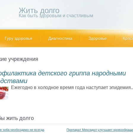
Жить долго
Как быть здоровым и счастливым
Гуру здоровья
Диагностика
Здоровье
Крас
кие учреждения
офилактика детского гриппа народными
едствами
Ежегодно в холодное время года наступает эпидемия..
бы жить долго
е зоба необходимо не всегда
Препарат Мексидол улучшает кровообращ