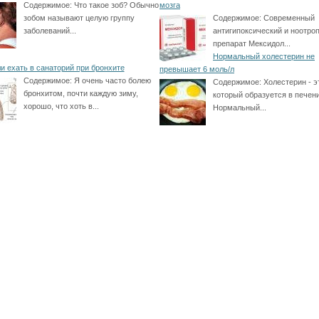
Содержимое:
Что такое зоб? Обычно
мозга
зобом называют целую группу
Содержимое:
Современный
заболеваний...
антигипоксический и ноотро
препарат Мексидол...
Нормальный холестерин не
и ехать в санаторий при бронхите
превышает 6 моль/л
Содержимое:
Я очень часто болею
Содержимое:
Холестерин - э
бронхитом, почти каждую зиму,
который образуется в печени
хорошо, что хоть в...
Нормальный...