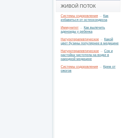
ЖИВОЙ ПОТОК
Системы оздоровления
→
Как
избавиться от остеохондроза
Иммунитет
→
Как вылечить
аденоиды у ребенка
Натуротерапевтическое
→
Какой
цвет бузины популярнее в медицине
Натуротерапевтическое
→
Сок и
настойка чистотела на водке в
народной медицине
Системы оздоровления
→
Крем от
ожогов