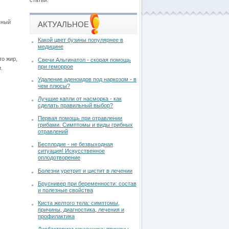
статьи.
пный
АКТУАЛЬНОЕ
Какой цвет бузины популярнее в
медицине
то жир,
Свечи Альгинатол - скорая помощь
при геморрое
.
Удаление аденоидов под наркозом - в
чем плюсы?
Лучшие капли от насморка - как
сделать правильный выбор?
Первая помощь при отравлении
грибами. Симптомы и виды грибных
отравлений
Бесплодие - не безвыходная
ситуация! Искусственное
оплодотворение
Болезни уретрит и цистит в лечении
Бруснивер при беременности: состав
и полезные свойства
Киста желтого тела: симптомы,
причины, диагностика, лечения и
профилактика