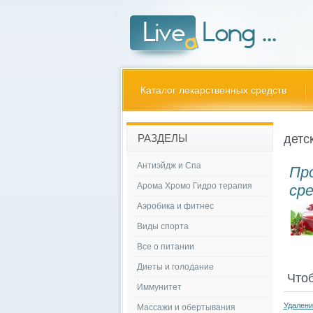
Каталог лекарственных средств
детс
РАЗДЕЛЫ
Антиэйдж и Спа
Пр
Арома Хромо Гидро терапия
ср
Аэробика и фитнес
Виды спорта
Все о питании
Диеты и голодание
Что
Иммунитет
Удалени
Массажи и обертывания