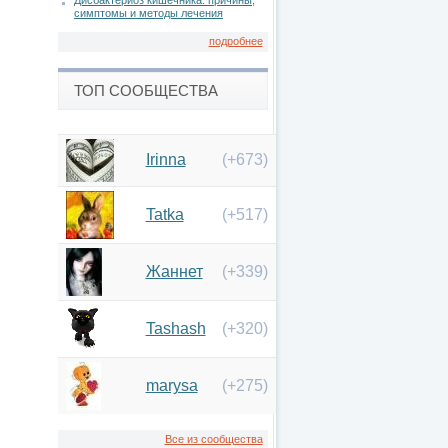
Дисбактериоз кишечника: причины,
симптомы и методы лечения
подробнее
ТОП СООБЩЕСТВА
Irinna
(+673)
Tatka
(+517)
Жаннет
(+339)
Tashash
(+320)
marysa
(+275)
Все из сообщества