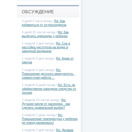
ОБСУЖДЕНИЕ
6 дней 2 часа назад /
Re: Как
избавиться от остеохондроза
6 дней 20 часов назад /
Re: Как
вылечить аденоиды у ребенка
1 неделя 2 дня назад /
Re: Сок и
настойка чистотела на водке в
народной медицине
1 неделя 3 дня назад /
Re: Крем от
ожогов
1 неделя 4 дня назад /
Re:
Повышение детского иммунитета -
совместная работа ...
1 неделя 6 дней назад /
Re: Есть ли
эффективное народное средство от
эрозии
2 недели 16 часов назад /
Re:
Лучшие капли от насморка - как
сделать правильный выбор?
2 недели 1 день назад /
Re:
Повышенная температура у ребенка
не повод паниковать!
2 недели 2 дня назад /
Re: Делаем