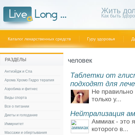
Жить дол
Как быть здор
Каталог лекарственных средств
Гуру здоровья
Д
человек
РАЗДЕЛЫ
Антиэйдж и Спа
Таблетки от глис
Арома Хромо Гидро терапия
подходят для леч
Аэробика и фитнес
Не правильно 
Виды спорта
только у...
Все о питании
Нейтрализация ам
Диеты и голодание
Аммиак - это 
Иммунитет
которого в...
Массажи и обертывания