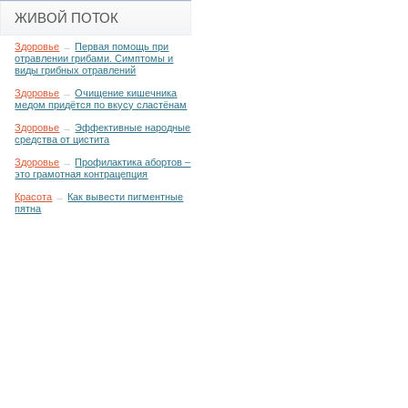
ЖИВОЙ ПОТОК
Здоровье
→
Первая помощь при
отравлении грибами. Симптомы и
виды грибных отравлений
Здоровье
→
Очищение кишечника
медом придётся по вкусу сластёнам
Здоровье
→
Эффективные народные
средства от цистита
Здоровье
→
Профилактика абортов –
это грамотная контрацепция
Красота
→
Как вывести пигментные
пятна