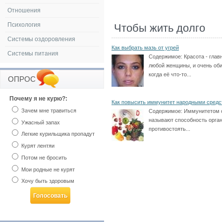
Отношения
Психология
Чтобы жить долго
Системы оздоровления
Как выбрать мазь от угрей
Системы питания
Содержимое:
Красота - глав
любой женщины, и очень оби
когда её что-то...
ОПРОС
Почему я не курю?:
Как повысить иммунитет народными сред
Зачем мне травиться
Содержимое:
Иммунитетом 
называют способность орга
Ужасный запах
противостоять...
Легкие курильщика пропадут
Курят лентяи
Потом не бросить
Мои родные не курят
Хочу быть здоровым